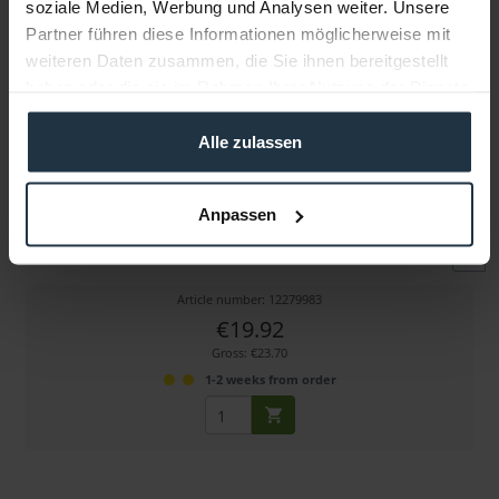
soziale Medien, Werbung und Analysen weiter. Unsere
Partner führen diese Informationen möglicherweise mit
weiteren Daten zusammen, die Sie ihnen bereitgestellt
haben oder die sie im Rahmen Ihrer Nutzung der Dienste
gesammelt haben.
Alle zulassen
Ambient LP-XLR3F-BK Low-Profile-Stecker
Anpassen
flexibler XLR-Stecker (weiblich, schwarz)
Article number: 12279983
€19.92
Gross: €23.70
1-2 weeks from order