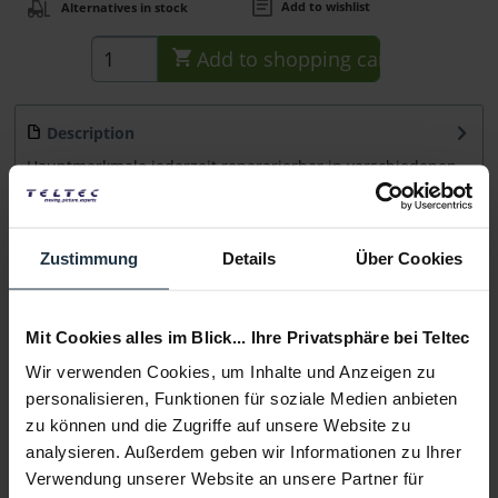
Add to wishlist
Alternatives in stock
Add to
shopping cart
Description
Hauptmerkmale jederzeit reperarierbar in verschiedenen,
austauschbaren Farbkodierungen...
more
Consultation
Zustimmung
Details
Über Cookies
Media
Mit Cookies alles im Blick... Ihre Privatsphäre bei Teltec
Wir verwenden Cookies, um Inhalte und Anzeigen zu
Manufacturer & Product Safety Information
personalisieren, Funktionen für soziale Medien anbieten
Folgende Infos zum Hersteller sind verfübar......
more
zu können und die Zugriffe auf unsere Website zu
analysieren. Außerdem geben wir Informationen zu Ihrer
Verwendung unserer Website an unsere Partner für
More articles from +++ Ambient +++ look at