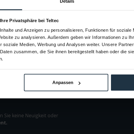
Details
 einer von
Kameratragesystem 5-17 kg, + 23 cm,
Kameratrages
kg
Gimbal-Weste
00592
Artikelnummer: 12256190
Arti
 Ihre Privatsphäre bei Teltec
0
€ 3.533,00
-16%
nhalte und Anzeigen zu personalisieren, Funktionen für soziale
76
Brutto: € 4.204,27
B
Website zu analysieren. Außerdem geben wir Informationen zu I
e anfragen
Liefertermin bitte anfragen
Lie
r soziale Medien, Werbung und Analysen weiter. Unsere Partner
 Daten zusammen, die Sie ihnen bereitgestellt haben oder die s
n.
Anpassen
 Sie keine Neuigkeit oder
ent.