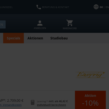
HLUNGSZIEL
BERATUNG & KONTAKT
DE
| EN
EN
ANMELDEN
WARENKORB
Specials
Aktionen
Studiobau
Aktion
-10%
VP*: 2.709,00 €
mtl. ab 46,42 €
Leasing:*
gl. Versandkosten
individuell berechnen