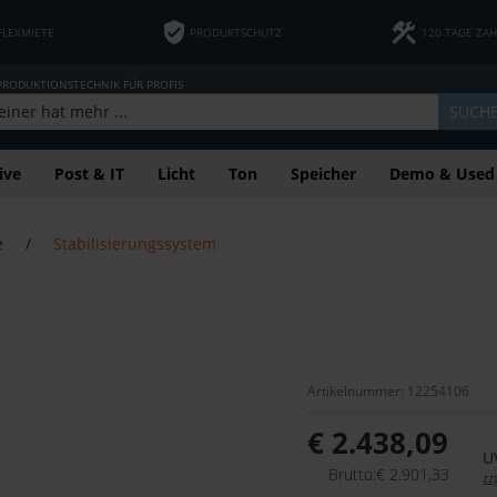
FLEXMIETE
PRODUKTSCHUTZ
120 TAGE ZA
 PRODUKTIONSTECHNIK FÜR PROFIS
SUCH
ive
Post & IT
Licht
Ton
Speicher
Demo & Used
e
/
Stabilisierungssystem
Artikelnummer: 12254106
€ 2.438,09
U
Brutto:€ 2.901,33
zz