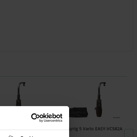
 5 Vario EASY-VC582B
Easyrig 5 Vario EASY-VC582A