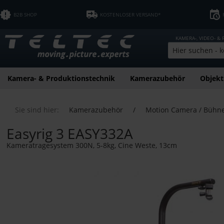
B2B SHOP
KOSTENLOSER VERSAND*
KAMERA-, VIDEO- &
Kamera- & Produktionstechnik
Kamerazubehör
Objekt
Sie sind hier:
Kamerazubehör
/
Motion Camera / Bühn
Easyrig 3 EASY332A
Kameratragesystem 300N, 5-8kg, Cine Weste, 13cm