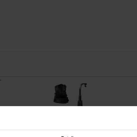
TABIL Light
Easyrig 5 Vario EASY-VG582B
Easyrig