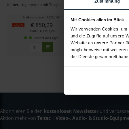
Zustimmung
Kameratragesystem mit Traglast bis 7 kg
Kameratragesystem mit
Traglast 2 - 7 
Artikelnummer: 12265167
Artikelnummer: 123
Mit Cookies alles im Blick...
€ 850,29
€ 1.847,7
-22%
-10%
Wir verwenden Cookies, um I
Brutto: € 1.011,85
Brutto: € 2.198,
und die Zugriffe auf unsere 
sofort ab Lager
Liefertermin bitt
Website an unsere Partner fü
möglicherweise mit weiteren
der Dienste gesammelt habe
Abonnieren Sie den
kostenlosen Newsletter
und verpassen
Aktion mehr von
Teltec | Video-, Audio- & Studio-Equipm