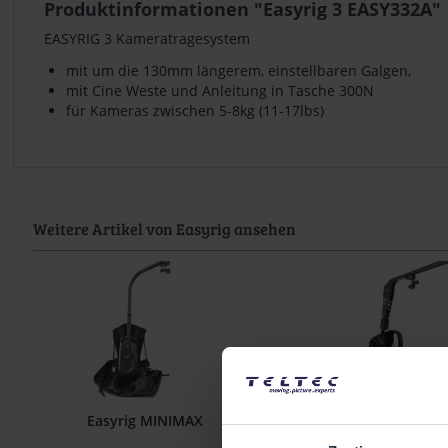
Produktinformationen "Easyrig 3 EASY332A"
EASYRIG 3 Kameratragesystem
mit um die 130mm längerem, einstellbaren Galgen,
mit Cine Weste und Anleitung in Tasche 300N
für Kameras zwischen 5-8kg (11-17lbs)
Weitere Artikel von Easyrig ansehen
Easyrig MINIMAX
Easyrig Minimax mit S
Arm und...