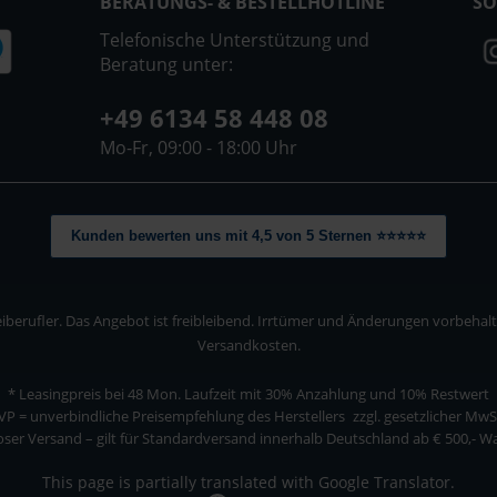
BERATUNGS- & BESTELLHOTLINE
SO
Telefonische Unterstützung und
Beratung unter:
+49 6134 58 448 08
Mo-Fr, 09:00 - 18:00 Uhr
Kunden bewerten uns mit 4,5 von 5 Sternen ⭐⭐⭐⭐⭐
berufler. Das Angebot ist freibleibend. Irrtümer und Änderungen vorbehalten
Versandkosten.
* Leasingpreis bei 48 Mon.
Laufzeit mit 30% Anzahlung und 10% Restwert
VP = unverbindliche Preisempfehlung des Herstellers
zzgl. gesetzlicher MwS
ser Versand – gilt für Standardversand innerhalb Deutschland ab € 500,- 
This page is partially translated with Google Translator.