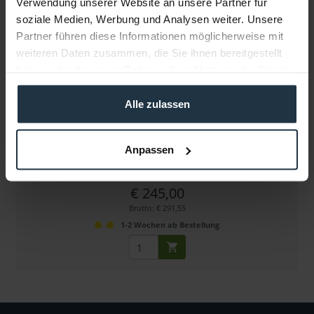
Verwendung unserer Website an unsere Partner für
soziale Medien, Werbung und Analysen weiter. Unsere
Partner führen diese Informationen möglicherweise mit
weiteren Daten zusammen, die Sie ihnen bereitgestellt
haben oder die sie im Rahmen Ihrer Nutzung der Dienste
gesammelt haben.
Alle zulassen
Chrosziel MN-H4
MagNum Stromversorgungskabel 12 Volt Hirose 4pin
Anpassen
Artikelnummer: 12258697
€ 245,00
Brutto: € 291,55
1-2 Wochen ab Bestellung