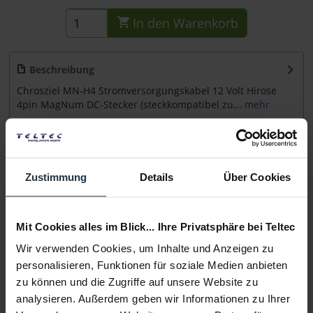
In den
Warenkorb
Beschreibung
Chrosziel MN-H4 Stromversorgungskabel 12 Volt Hirose
4pin MagNum DC-Stecker (steckkompatibel zu...
mehr
Beratung
Zustimmung
Details
Über Cookies
Medien
Mit Cookies alles im Blick... Ihre Privatsphäre bei Teltec
Infos zu Hersteller & Produktsicherheit
Folgende Infos zum Hersteller sind verfübar......
mehr
Wir verwenden Cookies, um Inhalte und Anzeigen zu
personalisieren, Funktionen für soziale Medien anbieten
zu können und die Zugriffe auf unsere Website zu
Weitere Artikel von Chrosziel ansehen
analysieren. Außerdem geben wir Informationen zu Ihrer