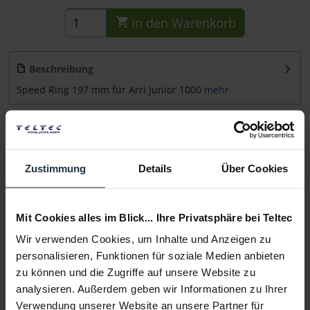
In den
Warenkorb
Beschreibung
Speed Ring 197 mm für Arri Junior 1000
mehr
Beratung
Zustimmung
Details
Über Cookies
Medien
Infos zu Hersteller & Produktsicherheit
Mit Cookies alles im Blick... Ihre Privatsphäre bei Teltec
Folgende Infos zum Hersteller sind verfübar......
mehr
Wir verwenden Cookies, um Inhalte und Anzeigen zu
personalisieren, Funktionen für soziale Medien anbieten
zu können und die Zugriffe auf unsere Website zu
Weitere Artikel von Chimera ansehen
analysieren. Außerdem geben wir Informationen zu Ihrer
Verwendung unserer Website an unsere Partner für