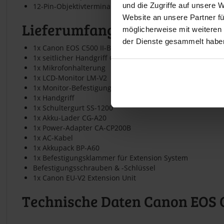
und die Zugriffe auf unsere 
12-Pin-Objektivterminal
Website an unsere Partner fü
Lieferumfang
möglicherweise mit weiteren
der Dienste gesammelt habe
1x Canon EOS C500 II-Body
1x seitlicher Handgriff GR-V1
1x Mikrofonhalterung
1x LCD-Monitor LM-V2
1x Monitor-Befestigung
1x Handgriff
1x Schultergurt SS-1200
1x Akku-Lader CG-A20
1x Power-Adapter CA-CP200B
1x AC-Kabel
1x Akkupack BP-A60
1x Befestigungsklammer für Extension System
Befestigungsschrauben & -Schlüssel
1x Canon EU-V2 Extension Unit
Technische Daten Canon EOS C