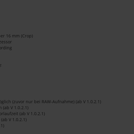
per 16 mm (Crop)
zessor
ording
F
lich (zuvor nur bei RAW-Aufnahme) (ab V 1.0.2.1)
(ab V 1.0.2.1)
laufzeit (ab V 1.0.2.1)
(ab V 1.0.2.1)
.1)