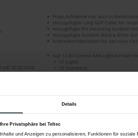
Proxy-Aufnahme nun auch in Kombinatio
Hinzugefügter Long GOP Codec für niedr
Hinzugefügte Pre-Recording Funktion mit 
1
Hinzugefügte Funktion Black & White du
Echtzeitkorrekturdaten für das neue CN
fügt 12-Bit Cinema RAW Light-Formate hi
LT (Light)
 (ab 22.03.2024)
ST (Standard)
HQ (High Quality)
weitere Details zu aktuellen Software Upda
Details
on EOS C300 MK II
 Ihre Privatsphäre bei Teltec
(RS-422)-, Ethernet- und 2x XLR-Anschluss
nhalte und Anzeigen zu personalisieren, Funktionen für soziale