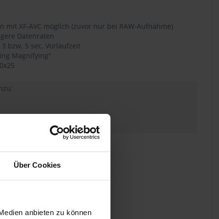
n mit XF-AVC möglich (zuvor nur bei RAW-Aufnahme)
igere Datenraten
3 bzw. 5 sec. Vorlaufzeit
ring Magnifying"
10x25
nzu:
tes
hier
Über Cookies
 Medien anbieten zu können