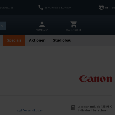
HLUNGSZIEL
BERATUNG & KONTAKT
DE
| EN
EN
ANMELDEN
WARENKORB
Specials
Aktionen
Studiobau
mtl. ab 135,98 €
Leasing:*
zzgl. Versandkosten
individuell berechnen