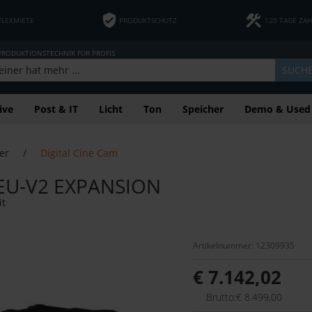
FLEXMIETE
PRODUKTSCHUTZ
120 TAGE ZA
 PRODUKTIONSTECHNIK FÜR PROFIS
SUCH
ive
Post & IT
Licht
Ton
Speicher
Demo & Used
er
/
Digital Cine Cam
 EU-V2 EXPANSION
it
Artikelnummer: 12309935
€ 7.142,02
Brutto:€ 8.499,00