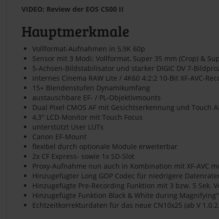
VIDEO: Review der EOS C500 II
Hauptmerkmale
Vollformat-Aufnahmen in 5,9K 60p
Sensor mit 3 Modi: Vollformat, Super 35 mm (Crop) & Su
5-Achsen-Bildstabilisator und starker DIGIC DV 7-Bildpro
internes Cinema RAW Lite / 4K60 4:2:2 10-Bit XF-AVC-Rec
15+ Blendenstufen Dynamikumfang
austauschbare EF- / PL-Objektivmounts
Dual Pixel CMOS AF mit Gesichtserkennung und Touch A
4,3" LCD-Monitor mit Touch Focus
unterstützt User LUTs
Canon EF-Mount
flexibel durch optionale Module erweiterbar
2x CF Express- sowie 1x SD-Slot
Proxy-Aufnahme nun auch in Kombination mit XF-AVC mög
Hinzugefügter Long GOP Codec für niedrigere Datenraten 
Hinzugefügte Pre-Recording Funktion mit 3 bzw. 5 Sek. Vor
Hinzugefügte Funktion Black & White during Magnifying" 
Echtzeitkorrekturdaten für das neue CN10x25 (ab V 1.0.2