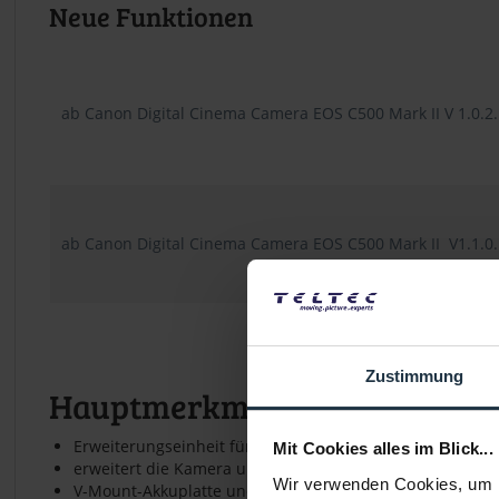
Neue Funktionen
ab Canon Digital Cinema Camera EOS C500 Mark II V 1.0.2.
ab Canon Digital Cinema Camera EOS C500 Mark II V1.1.0.1
Zustimmung
Hauptmerkmale EU-V2
Erweiterungseinheit für die Canon EOS C500 II und Can
Mit Cookies alles im Blick...
erweitert die Kamera um einen Genlock/SYNC-, Remote B 
Wir verwenden Cookies, um I
V-Mount-Akkuplatte und DC Out 24V 2A