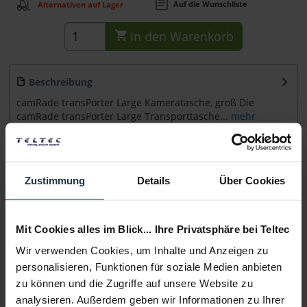
Auf die Wunschliste
Alternativen auf Lager
In den
Warenkorb
Beschreibung
camRade transPorter Large Kameratasche, groß Die
camRade transPorter Large Transporttasche...
mehr
Beratung
Zustimmung
Details
Über Cookies
Medien
Mit Cookies alles im Blick... Ihre Privatsphäre bei Teltec
Infos zu Hersteller & Produktsicherheit
Wir verwenden Cookies, um Inhalte und Anzeigen zu
Folgende Infos zum Hersteller sind verfübar......
mehr
personalisieren, Funktionen für soziale Medien anbieten
zu können und die Zugriffe auf unsere Website zu
Weitere Artikel von camRade ansehen
analysieren. Außerdem geben wir Informationen zu Ihrer