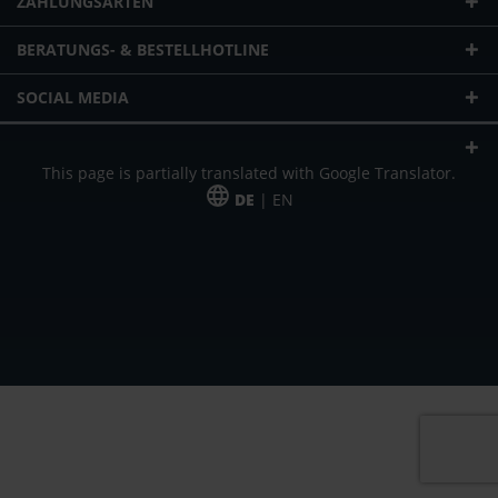
ZAHLUNGSARTEN
BERATUNGS- & BESTELLHOTLINE
SOCIAL MEDIA
This page is partially translated with Google Translator.
DE
| EN
* zzgl. Versandkosten
Unser Angebot richtet sich an gewerbliche Kunden, Selbständige und
Freiberufler. Das Angebot ist freibleibend. Irrtümer und Änderungen
vorbehalten. Alle Preise in Euro und zzgl. der gesetzlich gültigen
Mehrwertsteuer & Versandkosten.
*Leasingpreis bei 48 Mon.
*Leasingpreis bei 48 Mon.
VPE = Verpackungseinheit
UVP = unverbindliche Preisempfehlung des Herstellers (Nettopreis)