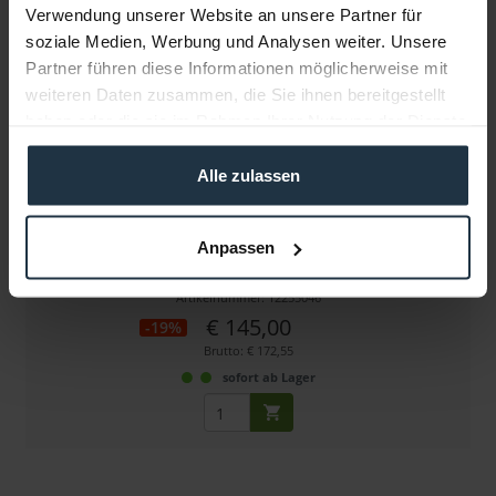
Verwendung unserer Website an unsere Partner für
soziale Medien, Werbung und Analysen weiter. Unsere
Partner führen diese Informationen möglicherweise mit
weiteren Daten zusammen, die Sie ihnen bereitgestellt
haben oder die sie im Rahmen Ihrer Nutzung der Dienste
gesammelt haben.
Alle zulassen
camRade run&gun Bag Medium
Anpassen
Kameratasche für Kameras bis 50cm, schwarz
Artikelnummer: 12255046
€ 145,00
-19%
Brutto: € 172,55
sofort ab Lager