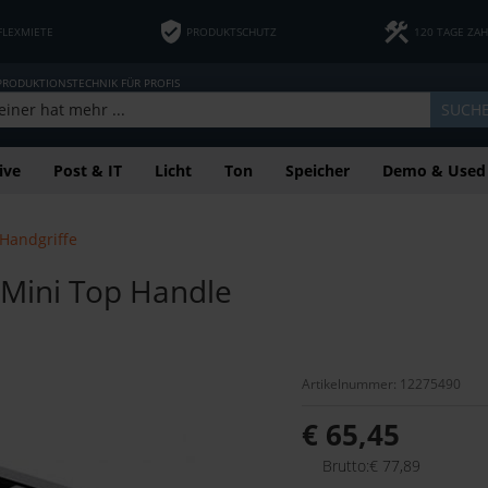
FLEXMIETE
PRODUKTSCHUTZ
120 TAGE ZA
 PRODUKTIONSTECHNIK FÜR PROFIS
SUCH
ive
Post & IT
Licht
Ton
Speicher
Demo & Used
Handgriffe
Mini Top Handle
Artikelnummer: 12275490
€ 65,45
Brutto:€ 77,89