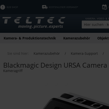
B2B SHOP
KOSTENLOSER VERSAND*
KAMERA-, VIDEO- &
Kamera- & Produktionstechnik
Kamerazubehör
Objekt
Sie sind hier:
Kamerazubehör
/
Kamera-Support
/
Blackmagic Design URSA Camera 
Kameragriff