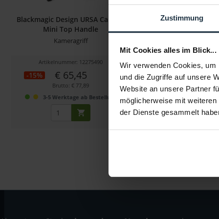
Zustimmung
Blackmagic Design URSA Camera
Blackmagic Design Han
Mini Top Handle
URSA Mini Pro
Kameragriff
seitlicher Handgriff mit
350mm & 180
Mit Cookies alles im Blick...
Artikelnummer: 12275490
Artikelnummer: 122
Wir verwenden Cookies, um I
€ 65,45
€ 152,15
-15%
-15%
und die Zugriffe auf unsere 
Brutto: € 77,89
Brutto: € 181,0
Website an unsere Partner fü
3-5 Werktage ab Bestellung
3-5 Werktage ab 
möglicherweise mit weiteren
der Dienste gesammelt habe