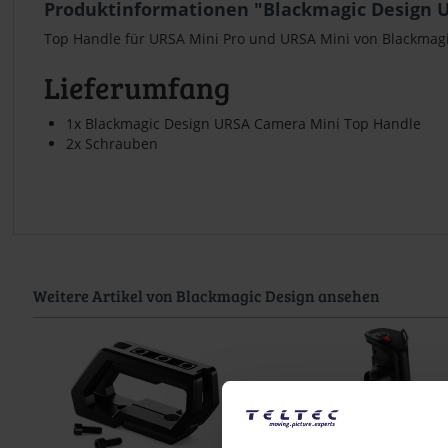
Produktinformationen "Blackmagic Design 
Top Handle für URSA Mini Pro und URSA Mini von Blackmag
Lieferumfang
1x Blackmagic Design URSA Camera Mini Top Handle
2x Schrauben
Weitere Artikel von Blackmagic Design ansehen