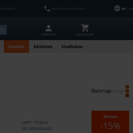
HLUNGSZIEL
BERATUNG & KONTAKT
DE
| EN
EN
ANMELDEN
WARENKORB
Specials
Aktionen
Studiobau
Aktion
-15%
UVP*: 77,00 €
zzgl. Versandkosten