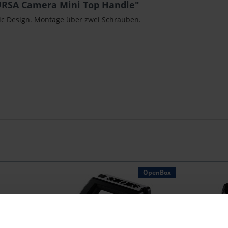
URSA Camera Mini Top Handle"
ic Design. Montage über zwei Schrauben.
OpenBox