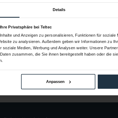
Details
dgriff für
Blackmagic Design URSA Camera
Blackmag
 G2
Mini Top Handle -OpB
 LANC-Kabel
Kameragriff
Halt
mm
 Ihre Privatsphäre bei Teltec
72755
Artikelnummer: 12302284
Arti
nhalte und Anzeigen zu personalisieren, Funktionen für soziale
€ 62,18
-27%
-15%
Website zu analysieren. Außerdem geben wir Informationen zu I
6
Brutto: € 73,99
r soziale Medien, Werbung und Analysen weiter. Unsere Partner
Bestellung
sofort ab Lager
3-
 Daten zusammen, die Sie ihnen bereitgestellt haben oder die s
n.
Anpassen