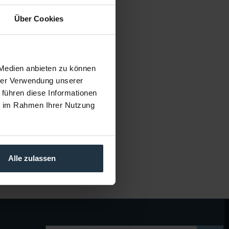
Über Cookies
ic Design URSA Cine
Handle
egriff für PYXIS 6K
kelnummer: 12326920
 Medien anbieten zu können
€ 169,15
hrer Verwendung unserer
Brutto: € 201,29
 führen diese Informationen
5 Werktage ab Bestellung
ie im Rahmen Ihrer Nutzung
Alle zulassen