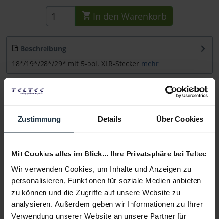
In den
Warenkorb
Beschreibung
18*/19*/28*/29* mit 5-pol. XLR-Stecker
mehr
Beratung
Zustimmung
Details
Über Cookies
Medien
Infos zu Hersteller & Produktsicherheit
Mit Cookies alles im Blick... Ihre Privatsphäre bei Teltec
Folgende Infos zum Hersteller sind verfübar......
mehr
Wir verwenden Cookies, um Inhalte und Anzeigen zu
personalisieren, Funktionen für soziale Medien anbieten
zu können und die Zugriffe auf unsere Website zu
Weitere Artikel von beyerdynamic ansehen
analysieren. Außerdem geben wir Informationen zu Ihrer
Verwendung unserer Website an unsere Partner für