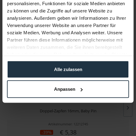
personalisieren, Funktionen für soziale Medien anbieten
zu können und die Zugriffe auf unsere Website zu
Infos zu Hersteller & Produktsicherheit
analysieren. Außerdem geben wir Informationen zu Ihrer
Folgende Infos zum Hersteller sind verfübar......
mehr
Verwendung unserer Website an unsere Partner für
soziale Medien, Werbung und Analysen weiter. Unsere
Weitere Artikel von Avenger ansehen
Partner führen diese Informationen möglicherweise mit
weiteren Daten zusammen, die Sie ihnen bereitgestellt
haben oder die sie im Rahmen Ihrer Nutzung der Dienste
gesammelt haben.
Alle zulassen
Anpassen
Avenger E250
Doppel-Zapfen 16mm, Baby Pin
Artikelnummer: 12212745
€ 5,38
-39%