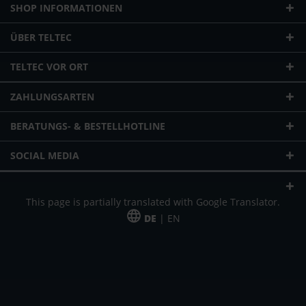
SHOP INFORMATIONEN
ÜBER TELTEC
TELTEC VOR ORT
ZAHLUNGSARTEN
BERATUNGS- & BESTELLHOTLINE
SOCIAL MEDIA
This page is partially translated with Google Translator.
DE
| EN
* zzgl. Versandkosten
Unser Angebot richtet sich an gewerbliche Kunden, Selbständige und
Freiberufler. Das Angebot ist freibleibend. Irrtümer und Änderungen
vorbehalten. Alle Preise in Euro und zzgl. der gesetzlich gültigen
Mehrwertsteuer & Versandkosten.
*Leasingpreis bei 48 Mon.
*Leasingpreis bei 48 Mon.