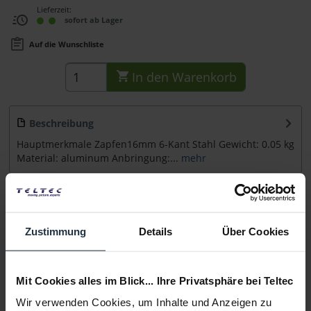
Lieferzeit:
sofort ab Lager
Auf die Wunschliste
In den
Warenkorb
Beschreibung
Hauptmerkmale Zapfen16mm 6-Kant Stahl Gewicht: 0.05 kg
Material: aluminum Anbringung:...
mehr
Zubehör
1
Zubehör und Empfehlungen
Zustimmung
Details
Über Cookies
Beratung
Mit Cookies alles im Blick... Ihre Privatsphäre bei Teltec
Medien
Wir verwenden Cookies, um Inhalte und Anzeigen zu