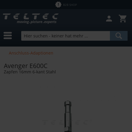
B2B SHOP
Filter schließen
Sofort lieferbar
Hersteller
Manfrotto
Preis
Anschluss-Adaptionen
Avenger E600C
von
2,50 €
bis
12700,00 €
Zapfen 16mm 6-kant Stahl