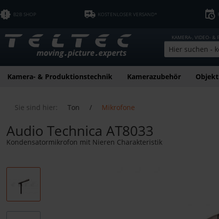
B2B SHOP
KOSTENLOSER VERSAND*
KAMERA-, VIDEO- &
Kamera- & Produktionstechnik
Kamerazubehör
Objekt
Sie sind hier:
Ton
/
Mikrofone
Audio Technica AT8033
Kondensatormikrofon mit Nieren Charakteristik