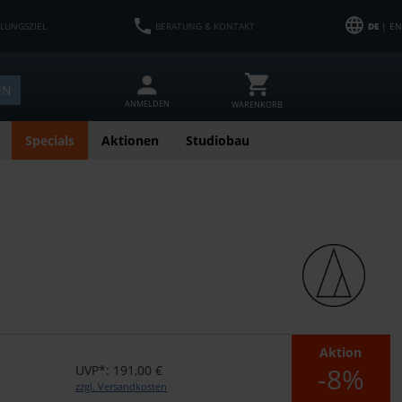
HLUNGSZIEL
BERATUNG & KONTAKT
DE
| EN
EN
ANMELDEN
WARENKORB
Specials
Aktionen
Studiobau
Aktion
-8%
UVP*: 191,00 €
zzgl. Versandkosten