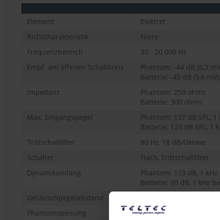
Element
Elektret
Richtcharakteristik
Niere
Frequenzbereich
30 - 20.000 Hz
Empf. am offenen Schaltkreis
Phantom: -44 dB (6,3 mV)
Batterie: -45 dB (5,6 mV)
Impedanz
Phantom: 250 ohms
Batterie: 300 ohms
Max. Eingangspegel
Phantom: 137 dB SPL, 1 
Batterie: 123 dB SPL, 1 
Trittschallfilter
80 Hz, 18 dB/Oktave
Schalter
Flach, Trittschallfilter
Dynamikumfang
Phantom: 113 dB, 1 kHz
Batterie: 99 dB, 1 kHz b
Geräuschpegelabstand
70 dB, 1 kHz bei 1 Pa
Phantomspeisung
11-52V DC, 2 mA typical