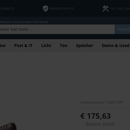
FLEXMIETE
PRODUKTSCHUTZ
120 TAGE ZA
 PRODUKTIONSTECHNIK FÜR PROFIS
SUCH
ive
Post & IT
Licht
Ton
Speicher
Demo & Used
Artikelnummer: 12267199
€ 175,63
Brutto:€ 209,00