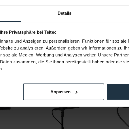
Details
al (alkaline)
esser 26 mm Kopfdurchmesser
 Ihre Privatsphäre bei Teltec
uss, Typ XLRM
nhalte und Anzeigen zu personalisieren, Funktionen für soziale
Website zu analysieren. Außerdem geben wir Informationen zu I
ür Stative mit 5/8"-27 Gewinde; 5/8"-27 auf 3/8"-16 Gewindeadapter
r soziale Medien, Werbung und Analysen weiter. Unsere Partner
 Daten zusammen, die Sie ihnen bereitgestellt haben oder die s
n.
Anpassen