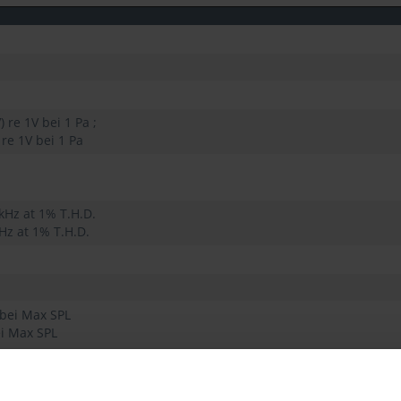
 re 1V bei 1 Pa ;
 re 1V bei 1 Pa
kHz at 1% T.H.D.
kHz at 1% T.H.D.
 bei Max SPL
ei Max SPL