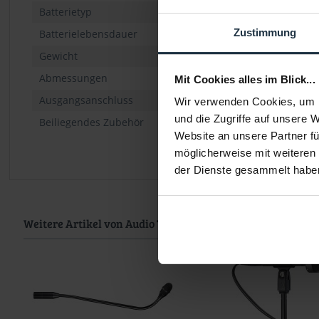
Batterietyp
1.5V AA/UM3
Zustimmung
Batterielebensdauer
0.4 mA / 1200 hours typic
Gewicht
159 g
Abmessungen
194,2 mm lang, Durchm
Mit Cookies alles im Blick...
Ausgangsanschluss
Integraler 3-Pin Anschl
Wir verwenden Cookies, um I
und die Zugriffe auf unsere 
Beiliegendes Zubehör
AT8405a Stativadapter f
Website an unsere Partner fü
möglicherweise mit weiteren
der Dienste gesammelt habe
Weitere Artikel von Audio Technica ansehen