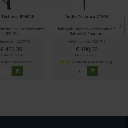
 Technica BP4025
Audio Technica AT803
ikrofon inkl. Stativklemme
kabelgebundenes Ansteckmikro f.
AT8405a
Batterie & Phantom
kelnummer: 12267195
Artikelnummer: 12264415
€ 466,39
€ 190,00
Brutto: € 555,00
Brutto: € 226,10
länger als 4 Wochen
1-2 Wochen ab Bestellung