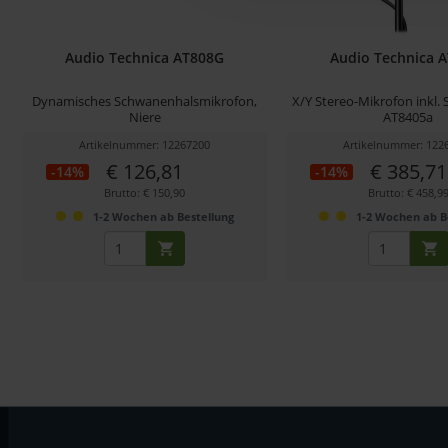
Audio Technica AT808G
Audio Technica 
Dynamisches Schwanenhalsmikrofon,
X/Y Stereo-Mikrofon inkl.
Niere
AT8405a
Artikelnummer: 12267200
Artikelnummer: 122
€ 126,81
€ 385,71
-14%
-14%
Brutto: € 150,90
Brutto: € 458,9
1-2 Wochen ab Bestellung
1-2 Wochen ab B