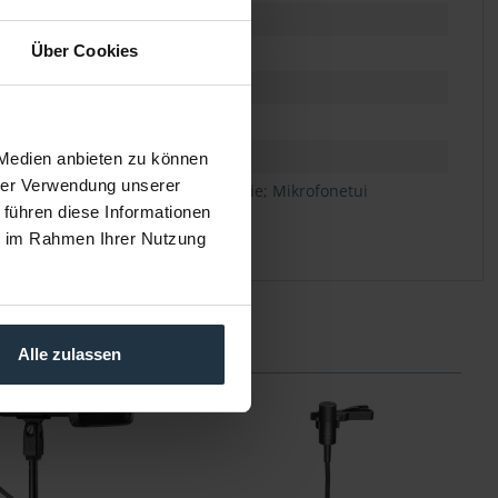
Über Cookies
 Medien anbieten zu können
hrer Verwendung unserer
; AT8136 Windschutzfilter; Batterie; Mikrofonetui
 führen diese Informationen
ie im Rahmen Ihrer Nutzung
Alle zulassen