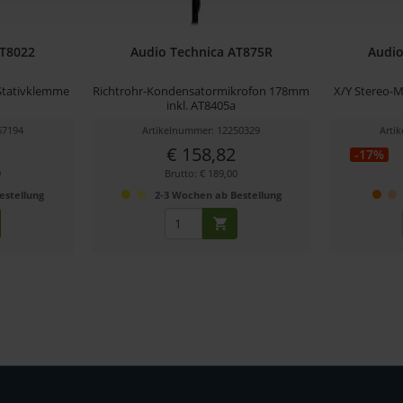
AT8022
Audio Technica AT875R
Audio
 Stativklemme
Richtrohr-Kondensatormikrofon 178mm
X/Y Stereo-M
inkl. AT8405a
67194
Artikelnummer: 12250329
Arti
€ 158,82
-17%
9
Brutto: € 189,00
estellung
2-3 Wochen ab Bestellung