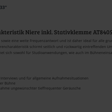
33"
teristik Niere inkl. Stativklemme AT840
t sowie eine weite Frequenzantwort und ist daher ideal für alle g
rencharakteristik schirmt seitlich und rückwartig eintreffenden 
et sich sowohl für Studioanwendungen, wie auch im Bühneneinsatz
i Interviews und für allgemeine Aufnahmesituationen
der Bühne
ufnahme ungewünschter tieffrequenter Geräusche