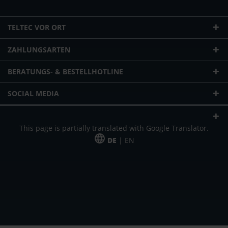
TELTEC VOR ORT
ZAHLUNGSARTEN
BERATUNGS- & BESTELLHOTLINE
SOCIAL MEDIA
This page is partially translated with Google Translator.
DE
| EN
* zzgl. Versandkosten
Unser Angebot richtet sich an gewerbliche Kunden, Selbständige und
Freiberufler. Das Angebot ist freibleibend. Irrtümer und Änderungen
vorbehalten. Alle Preise in Euro und zzgl. der gesetzlich gültigen
Mehrwertsteuer & Versandkosten.
*Leasingpreis bei 48 Mon.
*Leasingpreis bei 48 Mon.
VPE = Verpackungseinheit
UVP = unverbindliche Preisempfehlung des Herstellers (Nettopreis)