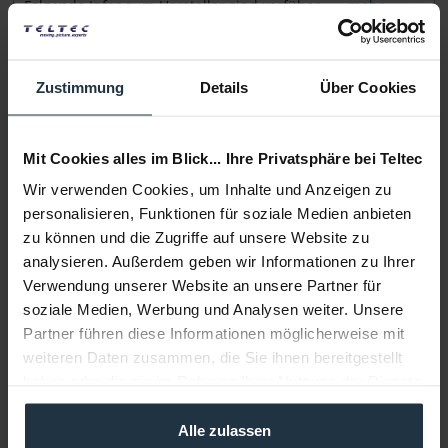
Folgende Infos zum Hersteller sind verfübar......
mehr
Weitere Artikel von Audio Technica ansehen
Zustimmung
Details
Über Cookies
Mit Cookies alles im Blick... Ihre Privatsphäre bei Teltec
Wir verwenden Cookies, um Inhalte und Anzeigen zu
personalisieren, Funktionen für soziale Medien anbieten
zu können und die Zugriffe auf unsere Website zu
Audio Technica AT8004
analysieren. Außerdem geben wir Informationen zu Ihrer
Verwendung unserer Website an unsere Partner für
Dynamisches Mikrofon mit Kugel Charakteristik
soziale Medien, Werbung und Analysen weiter. Unsere
Partner führen diese Informationen möglicherweise mit
Artikelnummer: 12267201
weiteren Daten zusammen, die Sie ihnen bereitgestellt
€ 130,00
haben oder die sie im Rahmen Ihrer Nutzung der Dienste
Brutto: € 154,70
gesammelt haben.
1-2 Wochen ab Bestellung
Alle zulassen