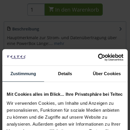
In den
Warenkorb
Beschreibung
Hauptmerkmale zur Strom- und Datenübertragung über
eine PowerBox Länge:...
mehr
Beratung
Zustimmung
Details
Über Cookies
Medien
Mit Cookies alles im Blick... Ihre Privatsphäre bei Teltec
Infos zu Hersteller & Produktsicherheit
Folgende Infos zum Hersteller sind verfübar......
mehr
Wir verwenden Cookies, um Inhalte und Anzeigen zu
personalisieren, Funktionen für soziale Medien anbieten
zu können und die Zugriffe auf unsere Website zu
Weitere Artikel von Astera ansehen
analysieren. Außerdem geben wir Informationen zu Ihrer