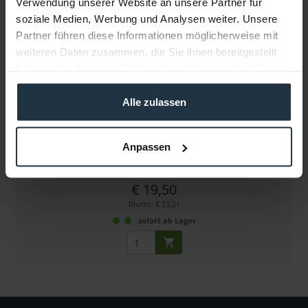
Verwendung unserer Website an unsere Partner für
soziale Medien, Werbung und Analysen weiter. Unsere
Partner führen diese Informationen möglicherweise mit
weiteren Daten zusammen, die Sie ihnen bereitgestellt
haben oder die sie im Rahmen Ihrer Nutzung der Dienste
gesammelt haben.
Alle zulassen
Astera Schuko -> Powercon True1 Kabel
Ladekabel für Astera AX5 Ladecase Amptown, 1,5m
Anpassen
Artikelnummer: 12284639
€ 19,50
Brutto: € 23,21
sofort ab Lager