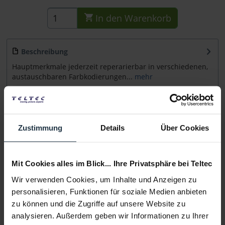
In den
Warenkorb
Beschreibung
Hauptmerkmale jederzeit reperarierbar in verschiedenen,
austauschbaren Farbkodierungen...
mehr
Beratung
Zustimmung
Details
Über Cookies
Medien
Mit Cookies alles im Blick... Ihre Privatsphäre bei Teltec
Infos zu Hersteller & Produktsicherheit
Wir verwenden Cookies, um Inhalte und Anzeigen zu
Folgende Infos zum Hersteller sind verfübar......
mehr
personalisieren, Funktionen für soziale Medien anbieten
zu können und die Zugriffe auf unsere Website zu
Weitere Artikel von Ambient ansehen
analysieren. Außerdem geben wir Informationen zu Ihrer