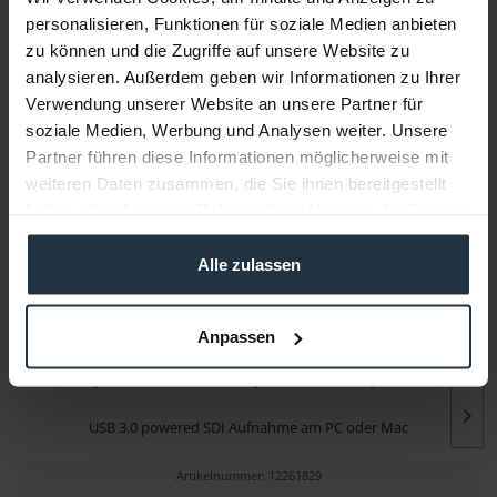
personalisieren, Funktionen für soziale Medien anbieten
zu können und die Zugriffe auf unsere Website zu
Infos zu Hersteller & Produktsicherheit
analysieren. Außerdem geben wir Informationen zu Ihrer
Folgende Infos zum Hersteller sind verfübar......
mehr
Verwendung unserer Website an unsere Partner für
soziale Medien, Werbung und Analysen weiter. Unsere
Partner führen diese Informationen möglicherweise mit
Weitere Artikel von AJA ansehen
weiteren Daten zusammen, die Sie ihnen bereitgestellt
haben oder die sie im Rahmen Ihrer Nutzung der Dienste
gesammelt haben.
Alle zulassen
Anpassen
AJA U-TAP SDI USB 3.0 powered SDI capture
USB 3.0 powered SDI Aufnahme am PC oder Mac
Artikelnummer: 12261829