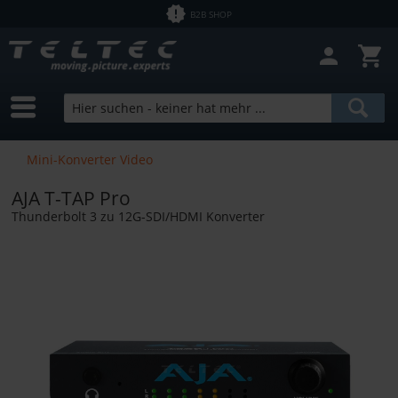
B2B SHOP
Filter schließen
Sofort lieferbar
Hersteller
Kramer
Preis
Mini-Konverter Video
TT|cable
AJA T-TAP Pro
von
0,00 €
bis
11210,00 €
Thunderbolt 3 zu 12G-SDI/HDMI Konverter