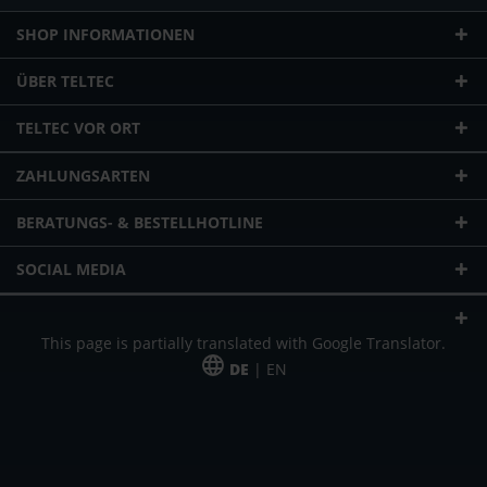
SHOP INFORMATIONEN
ÜBER TELTEC
TELTEC VOR ORT
ZAHLUNGSARTEN
BERATUNGS- & BESTELLHOTLINE
SOCIAL MEDIA
This page is partially translated with Google Translator.
DE
| EN
* zzgl. Versandkosten
Unser Angebot richtet sich an gewerbliche Kunden, Selbständige und
Freiberufler. Das Angebot ist freibleibend. Irrtümer und Änderungen
vorbehalten. Alle Preise in Euro und zzgl. der gesetzlich gültigen
Mehrwertsteuer & Versandkosten.
*Leasingpreis bei 48 Mon.