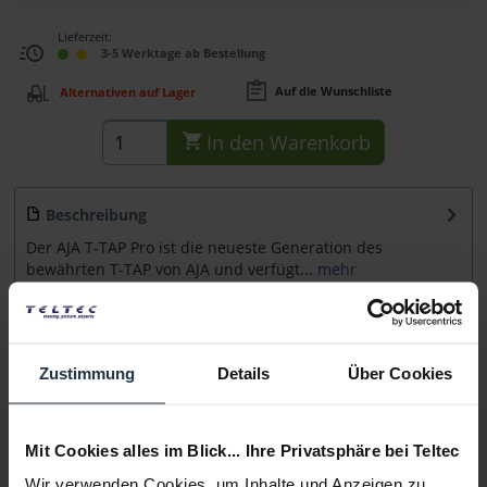
Lieferzeit:
3-5 Werktage ab Bestellung
Auf die Wunschliste
Alternativen auf Lager
In den
Warenkorb
Beschreibung
Der AJA T-TAP Pro ist die neueste Generation des
bewährten T-TAP von AJA und verfügt...
mehr
Zubehör
19
Zubehör und Empfehlungen
Zustimmung
Details
Über Cookies
Beratung
Mit Cookies alles im Blick... Ihre Privatsphäre bei Teltec
Medien
Wir verwenden Cookies, um Inhalte und Anzeigen zu