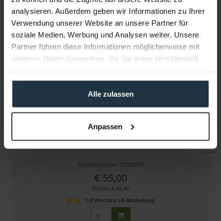
analysieren. Außerdem geben wir Informationen zu Ihrer
Verwendung unserer Website an unsere Partner für
Weitere Artikel von ABC ansehen
soziale Medien, Werbung und Analysen weiter. Unsere
Partner führen diese Informationen möglicherweise mit
weiteren Daten zusammen, die Sie ihnen bereitgestellt
haben oder die sie im Rahmen Ihrer Nutzung der Dienste
gesammelt haben.
Alle zulassen
ABC Gegengewicht 4kg
Anpassen
für ABC Kräne
Artikelnummer: 12228977
€ 55,00
Brutto: € 65,45
1-2 Wochen ab Bestellung