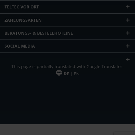
TELTEC VOR ORT
ZAHLUNGSARTEN
BERATUNGS- & BESTELLHOTLINE
SOCIAL MEDIA
This page is partially translated with Google Translator.
DE
| EN
* zzgl. Versandkosten
Unser Angebot richtet sich an gewerbliche Kunden, Selbständige und
Freiberufler. Das Angebot ist freibleibend. Irrtümer und Änderungen
vorbehalten. Alle Preise in Euro und zzgl. der gesetzlich gültigen
Mehrwertsteuer & Versandkosten.
*Leasingpreis bei 48 Mon.
*Leasingpreis bei 48 Mon.
VPE = Verpackungseinheit
UVP = unverbindliche Preisempfehlung des Herstellers (Nettopreis)