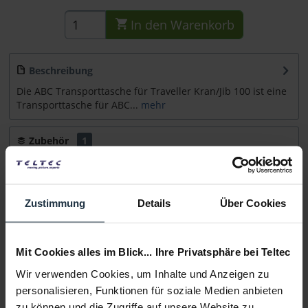
In den
Warenkorb
Beschreibung
Die ABC Transporttasche für Traveller Kran/Jib 100 ist eine
Transporttasche für ABC...
mehr
Zubehör
1
Zubehör und Empfehlungen
Beratung
Zustimmung
Details
Über Cookies
Medien
Mit Cookies alles im Blick... Ihre Privatsphäre bei Teltec
Wir verwenden Cookies, um Inhalte und Anzeigen zu
Infos zu Hersteller & Produktsicherheit
personalisieren, Funktionen für soziale Medien anbieten
Folgende Infos zum Hersteller sind verfübar......
mehr
zu können und die Zugriffe auf unsere Website zu