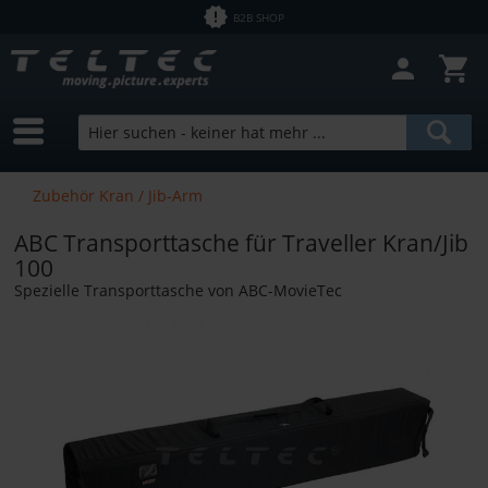
B2B SHOP
Filter schließen
Sofort lieferbar
Hersteller
HPRC
Preis
Zubehör Kran / Jib-Arm
ABC Transporttasche für Traveller Kran/Jib
von
2,53 €
bis
9800,00 €
100
Spezielle Transporttasche von ABC-MovieTec