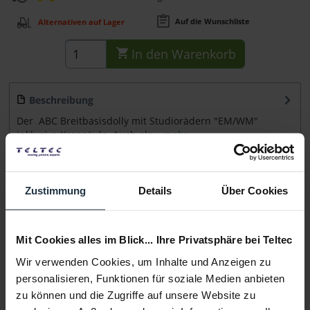
Auf die Wunschliste
Alternativen auf Lager
In den
Warenkorb
Beschreibung
Der ABC Breitbasisdolly mit Studiorädern "EM/WM"
inklusive Kransäule. Auch als...
mehr
Beratung
Zustimmung
Details
Über Cookies
Medien
Mit Cookies alles im Blick... Ihre Privatsphäre bei Teltec
Infos zu Hersteller & Produktsicherheit
Wir verwenden Cookies, um Inhalte und Anzeigen zu
Folgende Infos zum Hersteller sind verfübar......
mehr
personalisieren, Funktionen für soziale Medien anbieten
zu können und die Zugriffe auf unsere Website zu