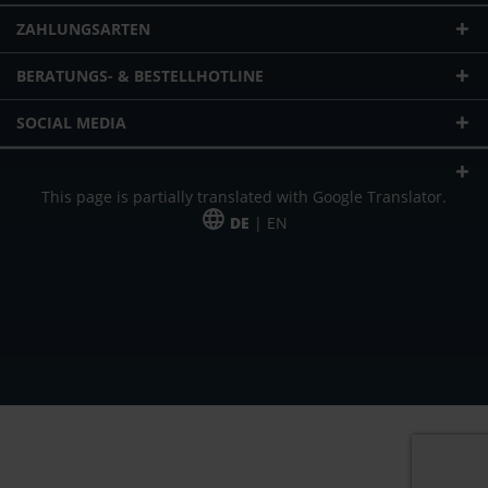
ZAHLUNGSARTEN
BERATUNGS- & BESTELLHOTLINE
SOCIAL MEDIA
This page is partially translated with Google Translator.
DE
| EN
* zzgl. Versandkosten
Unser Angebot richtet sich an gewerbliche Kunden, Selbständige und
Freiberufler. Das Angebot ist freibleibend. Irrtümer und Änderungen
vorbehalten. Alle Preise in Euro und zzgl. der gesetzlich gültigen
Mehrwertsteuer & Versandkosten.
*Leasingpreis bei 48 Mon.
*Leasingpreis bei 48 Mon.
VPE = Verpackungseinheit
UVP = unverbindliche Preisempfehlung des Herstellers (Nettopreis)