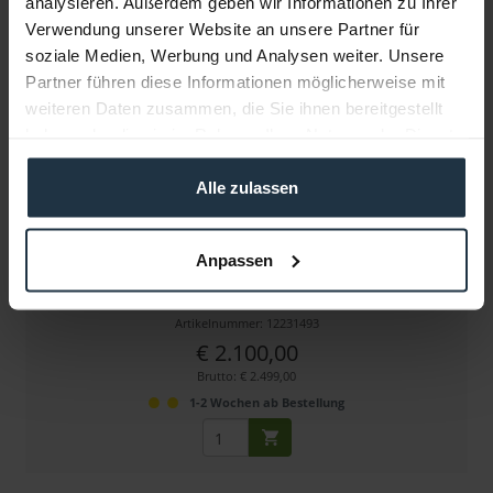
analysieren. Außerdem geben wir Informationen zu Ihrer
Weitere Artikel von ABC ansehen
Verwendung unserer Website an unsere Partner für
soziale Medien, Werbung und Analysen weiter. Unsere
Partner führen diese Informationen möglicherweise mit
weiteren Daten zusammen, die Sie ihnen bereitgestellt
haben oder die sie im Rahmen Ihrer Nutzung der Dienste
gesammelt haben.
Alle zulassen
ABC Willi Go Leicht-Dolly-System, Softbag
Anpassen
incl. Schienen und Softbag
Artikelnummer: 12231493
€ 2.100,00
Brutto: € 2.499,00
1-2 Wochen ab Bestellung