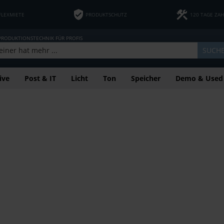
FLEXMIETE
PRODUKTSCHUTZ
120 TAGE ZA
 PRODUKTIONSTECHNIK FÜR PROFIS
SUCH
ive
Post & IT
Licht
Ton
Speicher
Demo & Used