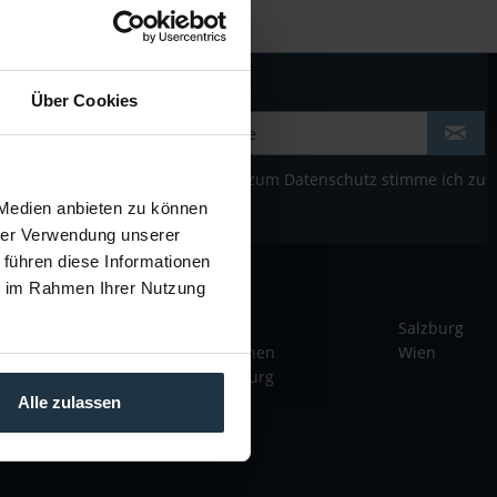
Über Cookies
Der Bestimmung zum
Datenschutz
stimme ich zu
 Medien anbieten zu können
hrer Verwendung unserer
 führen diese Informationen
LTEC VOR ORT
ie im Rahmen Ihrer Nutzung
Rhein-Main
Berlin
Salzburg
Köln
München
Wien
Karlsruhe
Hamburg
Alle zulassen