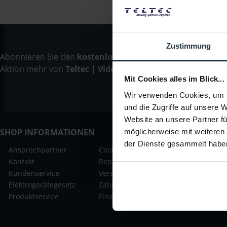
Zustimmung
Abonnieren Sie den
kostenlosen Newsletter
und verpassen
Aktion mehr von
Teltec | Video-, Audio- & Studio-Equipm
Mit Cookies alles im Blick...
Wir verwenden Cookies, um I
und die Zugriffe auf unsere 
Website an unsere Partner fü
SHOP INFORMATIONEN
möglicherweise mit weiteren
der Dienste gesammelt habe
Ansprechpartner
Cookie-Einstellung
Widerrufsr
Kontakt
Reparatur-Formular
Datenschu
Kundenservice
Versandkosten
AGB
Elektrogerätegesetz
Zahlungsarten
Produktservice
Finanzierung