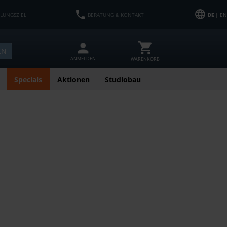
HLUNGSZIEL
BERATUNG & KONTAKT
DE
| EN
EN
ANMELDEN
WARENKORB
Specials
Aktionen
Studiobau