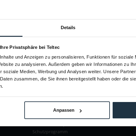
Details
 Sie keine Neuigkeit oder
ent.
 Ihre Privatsphäre bei Teltec
nhalte und Anzeigen zu personalisieren, Funktionen für soziale
Website zu analysieren. Außerdem geben wir Informationen zu I
r soziale Medien, Werbung und Analysen weiter. Unsere Partner
ÜBER TELTEC
TE
 Daten zusammen, die Sie ihnen bereitgestellt haben oder die s
n.
echt
Brands
tz
Solutions
Events & Workshops
Anpassen
Presse & News
Teltec Partnerprogramm
Unternehmensprofil
Schutzprogramm