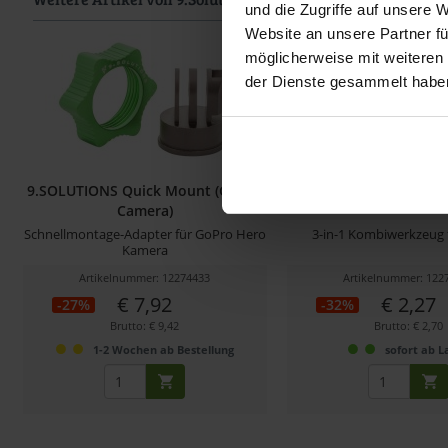
und die Zugriffe auf unsere 
Website an unsere Partner fü
möglicherweise mit weiteren
der Dienste gesammelt habe
9.SOLUTIONS Quick Mount (GoPro
9.SOLUTIONS GoPro-M
Camera)
Schnellmontage-Adapter für GoPro Hero
3-in-1 Kombiwerkzeug 
Kamera
Artikelnummer: 12274433
Artikelnummer: 122
€ 7,92
€ 2,27
-27%
-32%
Brutto: € 9,42
Brutto: € 2,70
1-2 Wochen ab Bestellung
sofort ab L