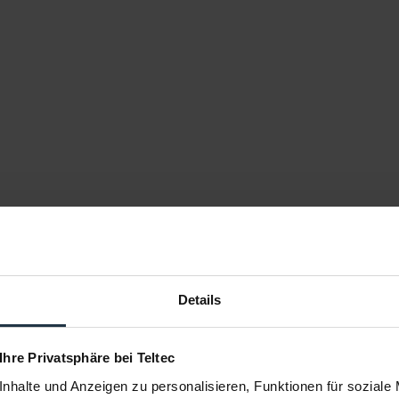
48 g
1x Quick Mount Receiver
Details
6x 1/4" Montagelöcher
 Ihre Privatsphäre bei Teltec
nhalte und Anzeigen zu personalisieren, Funktionen für soziale