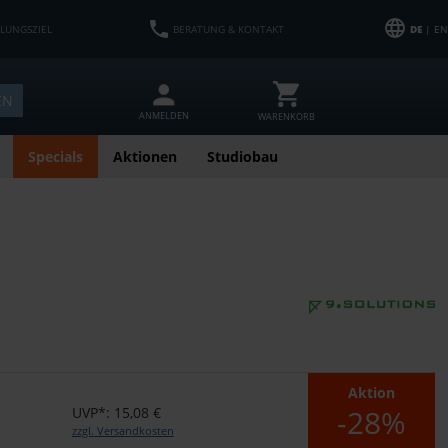
HLUNGSZIEL
BERATUNG & KONTAKT
DE
| EN
EN
ANMELDEN
WARENKORB
Specials
Aktionen
Studiobau
Aktion
-28%
UVP*: 15,08 €
zzgl. Versandkosten