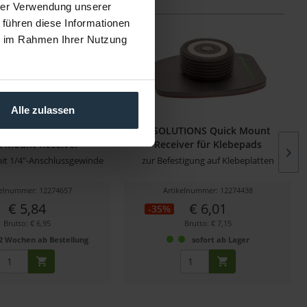
hrer Verwendung unserer
 führen diese Informationen
ie im Rahmen Ihrer Nutzung
Alle zulassen
NS 1/4"-20 Thread-on
9.SOLUTIONS Quick Mount
k Mount Receiver
Receiver für Klebepads
it 1/4"-Anschlussgewinde
zur Befestigung auf Klebeplatten
kelnummer: 12274657
Artikelnummer: 12274438
€ 5,84
€ 6,01
-35%
Brutto: € 6,95
Brutto: € 7,15
2 Wochen ab Bestellung
sofort ab Lager