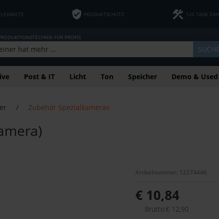
FLEXMIETE
PRODUKTSCHUTZ
120 TAGE ZA
 PRODUKTIONSTECHNIK FÜR PROFIS
SUCH
ive
Post & IT
Licht
Ton
Speicher
Demo & Used
er
/
Zubehör Spezialkameras
Camera)
Artikelnummer: 12274446
€ 10,84
Brutto:€ 12,90