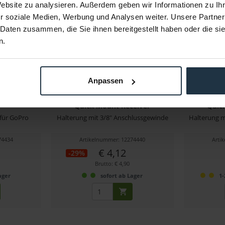
Website zu analysieren. Außerdem geben wir Informationen zu I
r soziale Medien, Werbung und Analysen weiter. Unsere Partner
 Daten zusammen, die Sie ihnen bereitgestellt haben oder die s
n.
Anpassen
ulti-Tool
9.SOLUTIONS 3/8"-16 Thread-on
9.SOLUTIO
Quick Mount Receiver
Quic
für GoPro
Halterung mit 3/8" Anschlussgewinde
Halterung m
74434
Artikelnummer: 12274440
Arti
€ 4,12
-29%
Brutto: € 4,90
ager
sofort ab Lager
1-