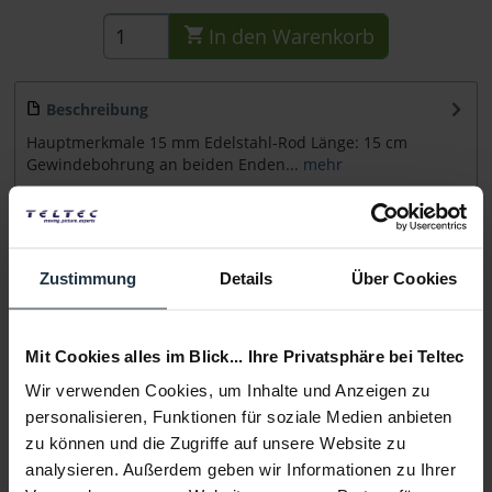
In den
Warenkorb
Beschreibung
Hauptmerkmale 15 mm Edelstahl-Rod Länge: 15 cm
Gewindebohrung an beiden Enden...
mehr
Beratung
Zustimmung
Details
Über Cookies
Medien
Mit Cookies alles im Blick... Ihre Privatsphäre bei Teltec
Infos zu Hersteller & Produktsicherheit
Folgende Infos zum Hersteller sind verfübar......
mehr
Wir verwenden Cookies, um Inhalte und Anzeigen zu
personalisieren, Funktionen für soziale Medien anbieten
zu können und die Zugriffe auf unsere Website zu
Weitere Artikel von 8Sinn ansehen
analysieren. Außerdem geben wir Informationen zu Ihrer