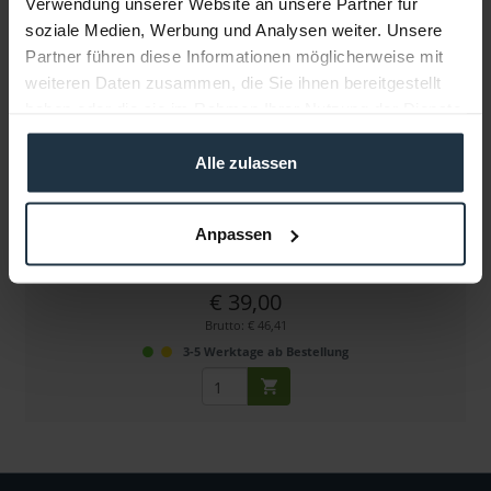
Verwendung unserer Website an unsere Partner für
soziale Medien, Werbung und Analysen weiter. Unsere
Partner führen diese Informationen möglicherweise mit
weiteren Daten zusammen, die Sie ihnen bereitgestellt
haben oder die sie im Rahmen Ihrer Nutzung der Dienste
gesammelt haben.
Alle zulassen
8Sinn 15mm Stainless Steel Rod - 30 cm
15 mm Edelstahl-Rod, 30 cm Länge
Anpassen
Artikelnummer: 12293018
€ 39,00
Brutto: € 46,41
3-5 Werktage ab Bestellung