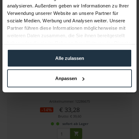
analysieren. Außerdem geben wir Informationen zu Ihrer
Verwendung unserer Website an unsere Partner für
Weitere Artikel von Zoom ansehen
soziale Medien, Werbung und Analysen weiter. Unsere
Partner führen diese Informationen möglicherweise mit
weiteren Daten zusammen, die Sie ihnen bereitgestellt
haben oder die sie im Rahmen Ihrer Nutzung der Dienste
gesammelt haben.
Alle zulassen
Zoom BTA-1
Anpassen
Wireless Bluetooth Adapter für F6
Artikelnummer: 12286675
€ 33,28
-14%
Brutto: € 39,60
sofort ab Lager