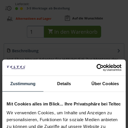
Lieferzeit:
3-5 Werktage ab Bestellung
Auf die Wunschliste
Alternativen auf Lager
In den
Warenkorb
Beschreibung
Hot Shoe Mount Adapter für H4N/H1/5/6 Zur Montage der
portablen Audiorekorder Zoom H-5 oder H-6...
mehr
Beratung
Zustimmung
Details
Über Cookies
Medien
Mit Cookies alles im Blick... Ihre Privatsphäre bei Teltec
Wir verwenden Cookies, um Inhalte und Anzeigen zu
Infos zu Hersteller & Produktsicherheit
personalisieren, Funktionen für soziale Medien anbieten
Folgende Infos zum Hersteller sind verfübar......
mehr
zu können und die Zugriffe auf unsere Website zu