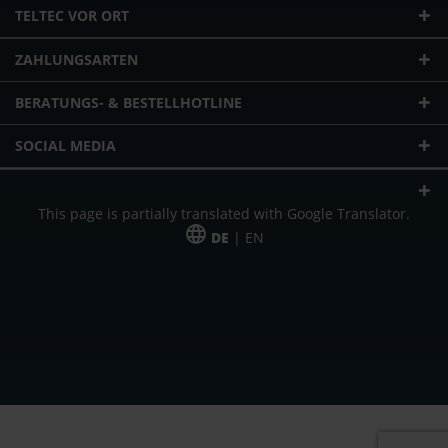
TELTEC VOR ORT
ZAHLUNGSARTEN
BERATUNGS- & BESTELLHOTLINE
SOCIAL MEDIA
This page is partially translated with Google Translator.
DE
| EN
* zzgl. Versandkosten
Unser Angebot richtet sich an gewerbliche Kunden, Selbständige und
Freiberufler. Das Angebot ist freibleibend. Irrtümer und Änderungen
vorbehalten. Alle Preise in Euro und zzgl. der gesetzlich gültigen
Mehrwertsteuer & Versandkosten.
*Leasingpreis bei 48 Mon.
*Leasingpreis bei 48 Mon.
VPE = Verpackungseinheit
UVP = unverbindliche Preisempfehlung des Herstellers (Nettopreis)