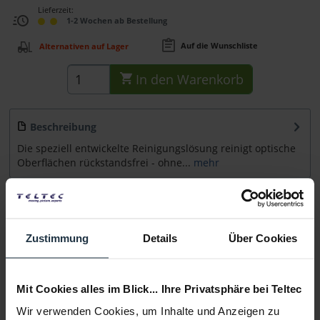
Lieferzeit:
1-2 Wochen ab Bestellung
Auf die Wunschliste
Alternativen auf Lager
In den
Warenkorb
Beschreibung
Die speziell entwickelte Reinigungslösung reinigt optische
Oberflächen rückstandsfrei - ohne...
mehr
Zubehör
2
Zubehör und Empfehlungen
Zustimmung
Details
Über Cookies
Beratung
Mit Cookies alles im Blick... Ihre Privatsphäre bei Teltec
Medien
Wir verwenden Cookies, um Inhalte und Anzeigen zu