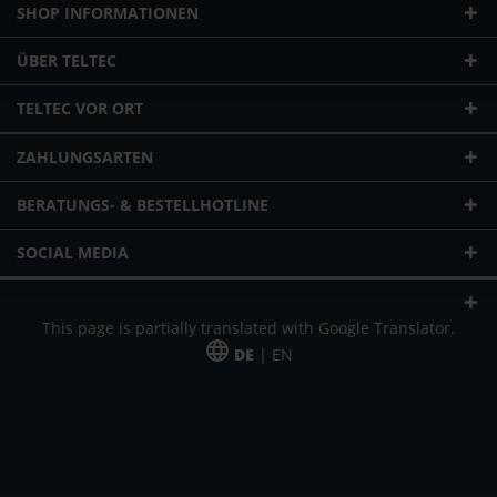
SHOP INFORMATIONEN
ÜBER TELTEC
TELTEC VOR ORT
ZAHLUNGSARTEN
BERATUNGS- & BESTELLHOTLINE
SOCIAL MEDIA
This page is partially translated with Google Translator.
DE
| EN
* zzgl. Versandkosten
Unser Angebot richtet sich an gewerbliche Kunden, Selbständige und
Freiberufler. Das Angebot ist freibleibend. Irrtümer und Änderungen
vorbehalten. Alle Preise in Euro und zzgl. der gesetzlich gültigen
Mehrwertsteuer & Versandkosten.
*Leasingpreis bei 48 Mon.
*Leasingpreis bei 48 Mon.