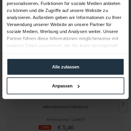
personalisieren, Funktionen für soziale Medien anbieten
zu können und die Zugriffe auf unsere Website zu
Infos zu Hersteller & Produktsicherheit
analysieren. Außerdem geben wir Informationen zu Ihrer
Folgende Infos zum Hersteller sind verfübar......
mehr
Verwendung unserer Website an unsere Partner für
soziale Medien, Werbung und Analysen weiter. Unsere
Weitere Artikel von Zeiss ansehen
Partner führen diese Informationen möglicherweise mit
weiteren Daten zusammen, die Sie ihnen bereitgestellt
haben oder die sie im Rahmen Ihrer Nutzung der Dienste
gesammelt haben.
Alle zulassen
Anpassen
Zeiss Mikrofasertuch
Mikrofasertuch (30x40cm)
Artikelnummer: 12288075
€ 5,46
-19%