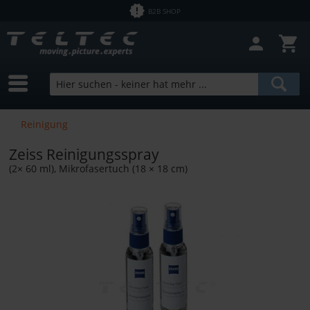
B2B SHOP
Filter schließen
Sofort lieferbar
Hersteller
Zeiss
Preis
Reinigung
Zeiss Reinigungsspray
von
0,60 €
bis
4461,34 €
(2× 60 ml), Mikrofasertuch (18 × 18 cm)