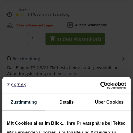
Lieferzeit:
2-3 Wochen ab Bestellung
Auf die Wunschliste
Alternativen auf Lager
In den
Warenkorb
Beschreibung
Das Biogon T* 2,8/21 ZM besitzt eine außergewöhnliche
Abbildungsleistung und ein...
mehr
Zubehör
3
Zubehör und Empfehlungen
Zustimmung
Details
Über Cookies
Beratung
Mit Cookies alles im Blick... Ihre Privatsphäre bei Teltec
Medien
Wir verwenden Cookies, um Inhalte und Anzeigen zu