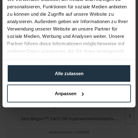
personalisieren, Funktionen für soziale Medien anbieten
zu können und die Zugriffe auf unsere Website zu
Infos zu Hersteller & Produktsicherheit
analysieren. Außerdem geben wir Informationen zu Ihrer
Folgende Infos zum Hersteller sind verfübar......
mehr
Verwendung unserer Website an unsere Partner für
soziale Medien, Werbung und Analysen weiter. Unsere
Partner führen diese Informationen möglicherweise mit
Weitere Artikel von Zeiss ansehen
weiteren Daten zusammen, die Sie ihnen bereitgestellt
haben oder die sie im Rahmen Ihrer Nutzung der Dienste
gesammelt haben.
Alle zulassen
Anpassen
Zeiss Biogon T* 2.8/21 ZM silber
Zeiss Biogon T* 2.8/21 ZM Superweitwinkelobjektiv,...
Artikelnummer: 12295505