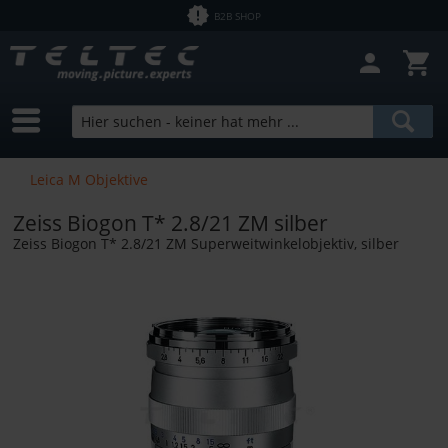
B2B SHOP
Filter schließen
Sofort lieferbar
Hersteller
Zeiss
Preis
Leica M Objektive
Zeiss Biogon T* 2.8/21 ZM silber
von
0,60 €
bis
4461,34 €
Zeiss Biogon T* 2.8/21 ZM Superweitwinkelobjektiv, silber