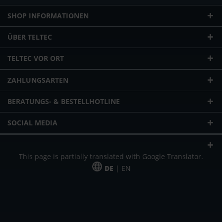
SHOP INFORMATIONEN
ÜBER TELTEC
TELTEC VOR ORT
ZAHLUNGSARTEN
BERATUNGS- & BESTELLHOTLINE
SOCIAL MEDIA
This page is partially translated with Google Translator.
DE
| EN
* zzgl. Versandkosten
Unser Angebot richtet sich an gewerbliche Kunden, Selbständige und
Freiberufler. Das Angebot ist freibleibend. Irrtümer und Änderungen
vorbehalten. Alle Preise in Euro und zzgl. der gesetzlich gültigen
Mehrwertsteuer & Versandkosten.
*Leasingpreis bei 48 Mon.