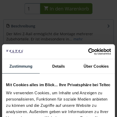
In den
Warenkorb
Beschreibung
Der Mini Z-Rail ermöglicht die Montage mehrerer
Zubehörteile. Er ist insbesondere in...
mehr
Beratung
Zustimmung
Details
Über Cookies
Medien
Mit Cookies alles im Blick... Ihre Privatsphäre bei Teltec
Infos zu Hersteller & Produktsicherheit
Folgende Infos zum Hersteller sind verfübar......
mehr
Wir verwenden Cookies, um Inhalte und Anzeigen zu
personalisieren, Funktionen für soziale Medien anbieten
zu können und die Zugriffe auf unsere Website zu
Weitere Artikel von Zacuto ansehen
analysieren. Außerdem geben wir Informationen zu Ihrer