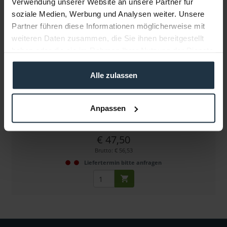
Verwendung unserer Website an unsere Partner für
soziale Medien, Werbung und Analysen weiter. Unsere
Partner führen diese Informationen möglicherweise mit
weiteren Daten zusammen, die Sie ihnen bereitgestellt
haben oder die sie im Rahmen Ihrer Nutzung der Dienste
gesammelt haben.
Alle zulassen
Zacuto Z-Finder 3" Mounting Frame für kleine...
Aufsteckrahmen für DSLR Kameras ohne Batteriegriff
Anpassen
Artikelnummer: 12280927
€ 47,50
Brutto: € 56,53
Liefertermin bitte anfragen