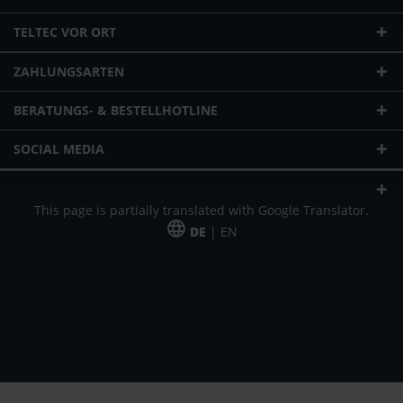
TELTEC VOR ORT
ZAHLUNGSARTEN
BERATUNGS- & BESTELLHOTLINE
SOCIAL MEDIA
This page is partially translated with Google Translator.
DE
| EN
* zzgl. Versandkosten
Unser Angebot richtet sich an gewerbliche Kunden, Selbständige und
Freiberufler. Das Angebot ist freibleibend. Irrtümer und Änderungen
vorbehalten. Alle Preise in Euro und zzgl. der gesetzlich gültigen
Mehrwertsteuer & Versandkosten.
*Leasingpreis bei 48 Mon.
*Leasingpreis bei 48 Mon.
VPE = Verpackungseinheit
UVP = unverbindliche Preisempfehlung des Herstellers (Nettopreis)