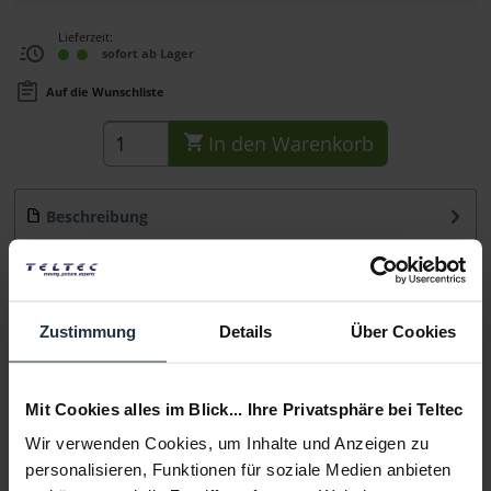
Lieferzeit:
sofort ab Lager
Auf die Wunschliste
In den
Warenkorb
Beschreibung
Hauptmerkmale vertikale Kameraplatte mit 1/4-20- und
3/8-16-Gewindelöchern und zusätzlichen...
mehr
Beratung
Zustimmung
Details
Über Cookies
Medien
Mit Cookies alles im Blick... Ihre Privatsphäre bei Teltec
Wir verwenden Cookies, um Inhalte und Anzeigen zu
Infos zu Hersteller & Produktsicherheit
personalisieren, Funktionen für soziale Medien anbieten