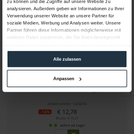
zu können und die Zugriffe auf unsere Website zu
Folgende Infos zum Hersteller sind verfübar......
mehr
analysieren. Außerdem geben wir Informationen zu Ihrer
Verwendung unserer Website an unsere Partner für
Weitere Artikel von Wooden Camera ansehen
soziale Medien, Werbung und Analysen weiter. Unsere
Partner führen diese Informationen möglicherweise mit
weiteren Daten zusammen, die Sie ihnen bereitgestellt
haben oder die sie im Rahmen Ihrer Nutzung der Dienste
gesammelt haben.
Alle zulassen
Wooden Camera Bag Of Screws
Anpassen
Schrauben-Set für Griffe, Schulter Rigs u.Ä.
Artikelnummer: 12262556
€ 12,78
-14%
Brutto: € 15,21
sofort ab Lager