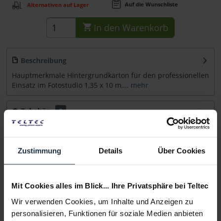
Auf die Wunschliste
Alternativen auf Lager
In den
Warenkorb
Beschreibung
Hauptmerkmale Hintergrundkarton für den professionellen
Einsatz im Fotostudio 1,35 x 10 m,...
mehr
Zubehör
2
Zubehör und Empfehlungen
Zustimmung
Details
Über Cookies
Beratung
Medien
Mit Cookies alles im Blick... Ihre Privatsphäre bei Teltec
Wir verwenden Cookies, um Inhalte und Anzeigen zu
Infos zu Hersteller & Produktsicherheit
personalisieren, Funktionen für soziale Medien anbieten