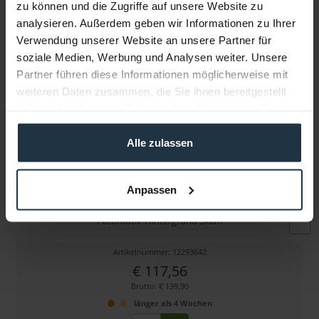
zu können und die Zugriffe auf unsere Website zu
Folgende Infos zum Hersteller sind verfübar......
mehr
analysieren. Außerdem geben wir Informationen zu Ihrer
Verwendung unserer Website an unsere Partner für
Weitere Artikel von walimex pro ansehen
soziale Medien, Werbung und Analysen weiter. Unsere
Partner führen diese Informationen möglicherweise mit
weiteren Daten zusammen, die Sie ihnen bereitgestellt
haben oder die sie im Rahmen Ihrer Nutzung der Dienste
gesammelt haben.
Alle zulassen
Anpassen
walimex pro Fotomotiv-Hintergrund Grass, 3x6m
Fotomotiv-Hintergrund 3x6m
Artikelnummer: 12293642
€ 117,56
Brutto: € 139,90
länger als 4 Wochen