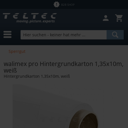
B2B SHOP
Filter schließen
Sofort lieferbar
Hersteller
walimex pro
Preis
Sperrgut
walimex pro Hintergrundkarton 1,35x10m,
von
7,56 €
bis
5950,00 €
weiß
Hintergrundkarton 1,35x10m, weiß