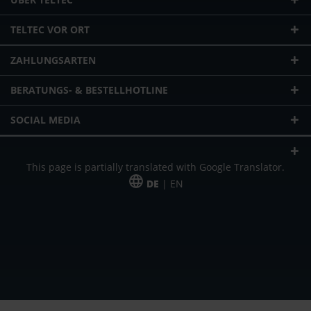
TELTEC VOR ORT
ZAHLUNGSARTEN
BERATUNGS- & BESTELLHOTLINE
SOCIAL MEDIA
This page is partially translated with Google Translator.
DE
| EN
* zzgl. Versandkosten
Unser Angebot richtet sich an gewerbliche Kunden, Selbständige und
Freiberufler. Das Angebot ist freibleibend. Irrtümer und Änderungen
vorbehalten. Alle Preise in Euro und zzgl. der gesetzlich gültigen
Mehrwertsteuer & Versandkosten.
*Leasingpreis bei 48 Mon.
*Leasingpreis bei 48 Mon.
VPE = Verpackungseinheit
UVP = unverbindliche Preisempfehlung des Herstellers (Nettopreis)