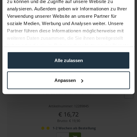
zu können und die Zugriffe auf unsere Website zu
Folgende Infos zum Hersteller sind verfübar......
mehr
analysieren. Außerdem geben wir Informationen zu Ihrer
Verwendung unserer Website an unsere Partner für
Weitere Artikel von walimex pro ansehen
soziale Medien, Werbung und Analysen weiter. Unsere
Partner führen diese Informationen möglicherweise mit
weiteren Daten zusammen, die Sie ihnen bereitgestellt
haben oder die sie im Rahmen Ihrer Nutzung der Dienste
gesammelt haben.
Alle zulassen
Walimex Lampenbodenstativ, 12cm
Anpassen
Für bodennahe Aufnahmen
Artikelnummer: 12289845
€ 16,72
Brutto: € 19,90
1-2 Wochen ab Bestellung