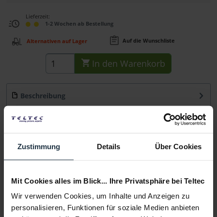
Lieferzeit:
1-2 Wochen ab Bestellung
Auf die Wunschliste
Alternativen auf Lager
In den
Warenkorb
Beschreibung
GN-806 Lampenstativ bis 215 cm -maximal 5kg Traglast
Hauptmerkmale: Sehr stabiles,...
mehr
Beratung
Zustimmung
Details
Über Cookies
Medien
Mit Cookies alles im Blick... Ihre Privatsphäre bei Teltec
Wir verwenden Cookies, um Inhalte und Anzeigen zu
Infos zu Hersteller & Produktsicherheit
personalisieren, Funktionen für soziale Medien anbieten