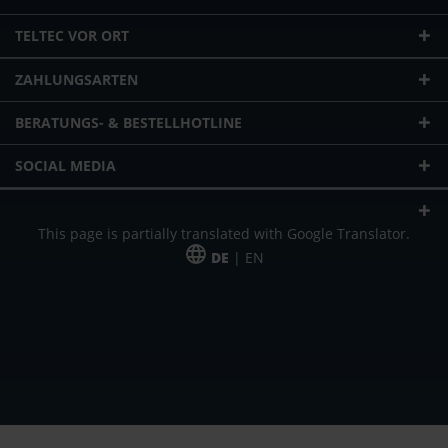
TELTEC VOR ORT
ZAHLUNGSARTEN
BERATUNGS- & BESTELLHOTLINE
SOCIAL MEDIA
This page is partially translated with Google Translator.
DE
| EN
* zzgl. Versandkosten
Unser Angebot richtet sich an gewerbliche Kunden, Selbständige und
Freiberufler. Das Angebot ist freibleibend. Irrtümer und Änderungen
vorbehalten. Alle Preise in Euro und zzgl. der gesetzlich gültigen
Mehrwertsteuer & Versandkosten.
*Leasingpreis bei 48 Mon.
*Leasingpreis bei 48 Mon.
VPE = Verpackungseinheit
UVP = unverbindliche Preisempfehlung des Herstellers (Nettopreis)