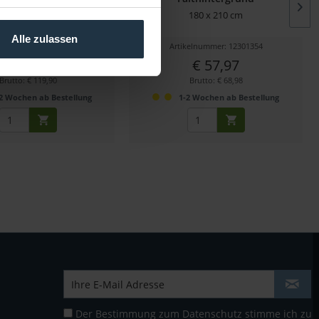
Roll-Up-Hintergrund in blau
180 x 210 cm
155 cm x...
Alle zulassen
kelnummer: 12302515
Artikelnummer: 12301354
€ 100,76
€ 57,97
Brutto: € 119,90
Brutto: € 68,98
2 Wochen ab Bestellung
1-2 Wochen ab Bestellung
Der Bestimmung zum
Datenschutz
stimme ich zu