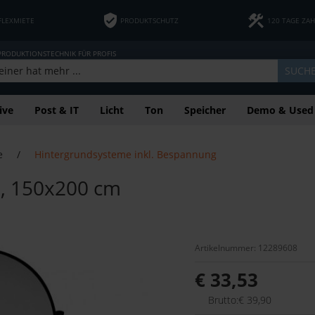
FLEXMIETE
PRODUKTSCHUTZ
120 TAGE ZA
 PRODUKTIONSTECHNIK FÜR PROFIS
SUCH
ive
Post & IT
Licht
Ton
Speicher
Demo & Used
e
/
Hintergrundsysteme inkl. Bespannung
u, 150x200 cm
Artikelnummer: 12289608
€ 33,53
Brutto:€ 39,90