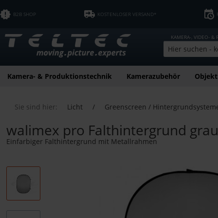
B2B SHOP
KOSTENLOSER VERSAND*
KAMERA-, VIDEO- &
Kamera- & Produktionstechnik
Kamerazubehör
Objekt
Sie sind hier:
Licht
/
Greenscreen / Hintergrundsystem
walimex pro Falthintergrund gra
Einfarbiger Falthintergrund mit Metallrahmen