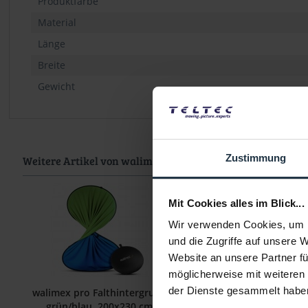
Produktfarbe
Material
Länge
Breite
Gewicht
Zustimmung
Weitere Artikel von walimex pro ansehen
Mit Cookies alles im Blick...
Wir verwenden Cookies, um I
und die Zugriffe auf unsere 
Website an unsere Partner fü
möglicherweise mit weiteren
der Dienste gesammelt habe
walimex pro Falthintergrund
walimex pro Hinter
grün/blau, 200x230 cm