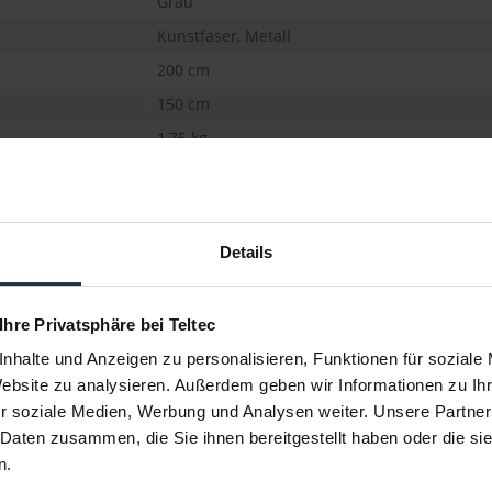
Grau
Kunstfaser, Metall
200 cm
150 cm
1,75 kg
Details
 Ihre Privatsphäre bei Teltec
nhalte und Anzeigen zu personalisieren, Funktionen für soziale
Website zu analysieren. Außerdem geben wir Informationen zu I
r soziale Medien, Werbung und Analysen weiter. Unsere Partner
 Daten zusammen, die Sie ihnen bereitgestellt haben oder die s
n.
grund Set
walimex pro Roll-up Panel
Walimex
Hintergrund grau 155...
Hinte