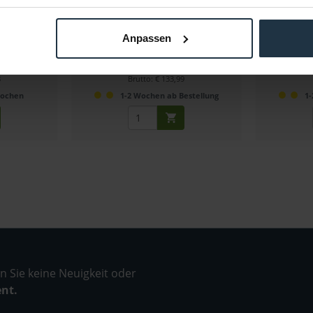
dsystem +
Praktischer Roll-Up-Hintergrund in grau
Praktischer 
nd
155 cm x...
Anpassen
93635
Artikelnummer: 12298479
Arti
€ 112,60
-11%
8
Brutto: € 133,99
Wochen
1-2 Wochen ab Bestellung
1-
 Sie keine Neuigkeit oder
ent.