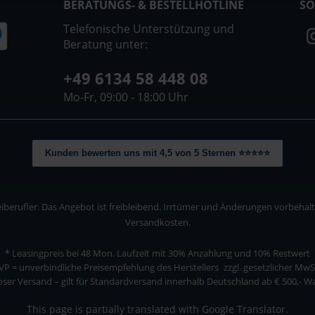
BERATUNGS- & BESTELLHOTLINE
SO
Telefonische Unterstützung und
Beratung unter:
+49 6134 58 448 08
Mo-Fr, 09:00 - 18:00 Uhr
Kunden bewerten uns mit 4,5 von 5 Sternen ⭐⭐⭐⭐⭐
berufler. Das Angebot ist freibleibend. Irrtümer und Änderungen vorbehalten
Versandkosten.
* Leasingpreis bei 48 Mon.
Laufzeit mit 30% Anzahlung und 10% Restwert
VP = unverbindliche Preisempfehlung des Herstellers
zzgl. gesetzlicher MwS
ser Versand – gilt für Standardversand innerhalb Deutschland ab € 500,- 
This page is partially translated with Google Translator.