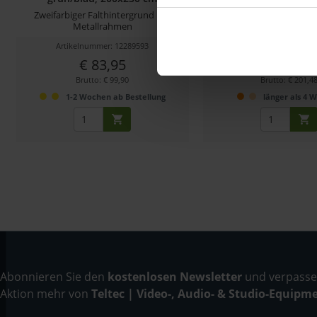
Zweifarbiger Falthintergrund mit
TELESKOP Hintergrun
Metallrahmen
Stoffhintergru
Artikelnummer: 12289593
Artikelnummer: 122
€ 83,95
€ 169,31
-8%
Brutto: € 99,90
Brutto: € 201,4
1-2 Wochen ab Bestellung
länger als 4 
Abonnieren Sie den
kostenlosen Newsletter
und verpassen
Aktion mehr von
Teltec | Video-, Audio- & Studio-Equipm