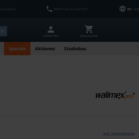
HLUNGSZIEL
BERATUNG & KONTAKT
DE
| EN
EN
ANMELDEN
WARENKORB
Specials
Aktionen
Studiobau
zzgl. Versandkosten