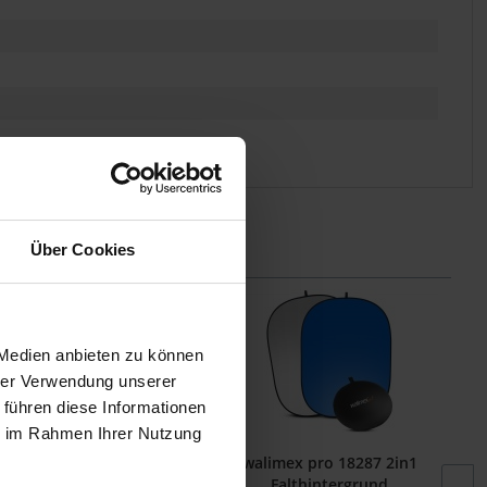
Über Cookies
 Medien anbieten zu können
hrer Verwendung unserer
 führen diese Informationen
ie im Rahmen Ihrer Nutzung
 pro Roll-up Panel
walimex pro 18287 2in1
rgrund blau 155...
Falthintergrund