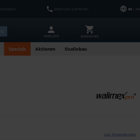
HLUNGSZIEL
BERATUNG & KONTAKT
DE
| EN
EN
ANMELDEN
WARENKORB
Specials
Aktionen
Studiobau
zzgl. Versandkosten