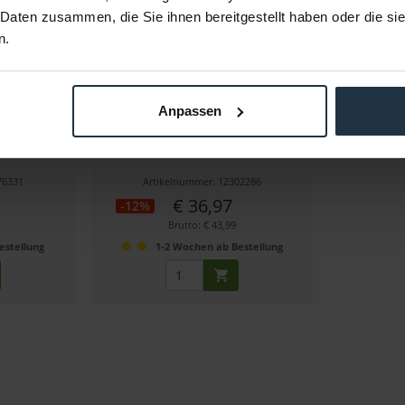
 Daten zusammen, die Sie ihnen bereitgestellt haben oder die s
n.
r, 10-168 cm
Walimex pro 5in1 Faltreflektor Set
Anpassen
wavy, 102x168cm
von 10-168cm
Faltreflektor mit verschiedenen Bezügen
76331
Artikelnummer: 12302286
€ 36,97
-12%
Brutto: € 43,99
estellung
1-2 Wochen ab Bestellung