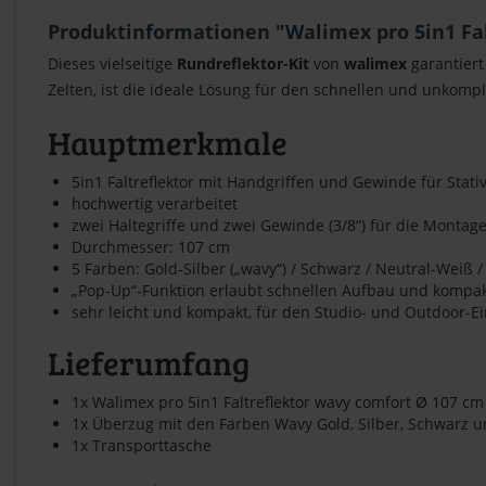
Produktinformationen "Walimex pro 5in1 Fal
Dieses vielseitige
Rundreflektor-Kit
von
walimex
garantiert
Zelten, ist die ideale Lösung für den schnellen und unkompl
Hauptmerkmale
5in1 Faltreflektor mit Handgriffen und Gewinde für Stati
hochwertig verarbeitet
zwei Haltegriffe und zwei Gewinde (3/8“) für die Montage
Durchmesser: 107 cm
5 Farben: Gold-Silber („wavy“) / Schwarz / Neutral-Weiß / 
„Pop-Up“-Funktion erlaubt schnellen Aufbau und komp
sehr leicht und kompakt, für den Studio- und Outdoor-Ei
Lieferumfang
1x Walimex pro 5in1 Faltreflektor wavy comfort Ø 107 cm 
1x Überzug mit den Farben Wavy Gold, Silber, Schwarz 
1x Transporttasche