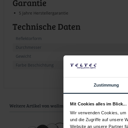
Garantie
5 Jahre Herstellergarantie
Technische Daten
Reflektorform
Durchmesser
Gewicht
Farbe Beschichtung
Zustimmung
Mit Cookies alles im Blick...
Weitere Artikel von walimex pro ansehen
Wir verwenden Cookies, um I
und die Zugriffe auf unsere 
Website an unsere Partner fü