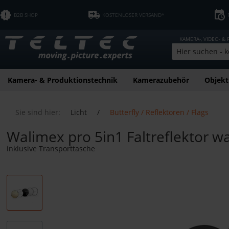
B2B SHOP
KOSTENLOSER VERSAND*
KAMERA-, VIDEO- &
Kamera- & Produktionstechnik
Kamerazubehör
Objekt
Sie sind hier:
Licht
/
Butterfly / Reflektoren / Flags
Walimex pro 5in1 Faltreflektor w
inklusive Transporttasche