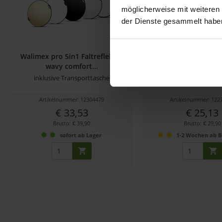
möglicherweise mit weiteren
der Dienste gesammelt habe
Walimex pro 5in1 Faltreflektor
walimex Reflektorhalte
wavy comfort...
inklusive Transporttasche
Halter für Reflektoren 
Artikelnummer: 12304479
Artikelnummer: 122
€ 33,53
€ 25,13
Brutto: € 39,90
Brutto: € 29,90
sofort ab Lager
1-2 Wochen ab B