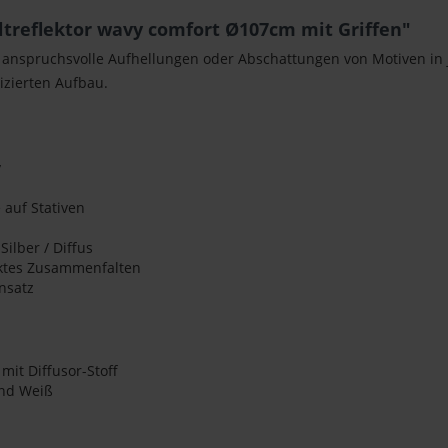
treflektor wavy comfort Ø107cm mit Griffen"
 anspruchsvolle Aufhellungen oder Abschattungen von Motiven in j
izierten Aufbau.
v
 auf Stativen
Silber / Diffus
aktes Zusammenfalten
nsatz
mit Diffusor-Stoff
und Weiß