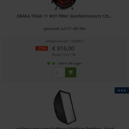
DRAKA TRIAX 11 ROT FRNC (konfektioniert) 125...
gewickelt auf HT 485 RM
Artikelnummer: 12304853
€ 816,00
-25%
Brutto: € 971,04
sofort ab Lager
★★★
walimex pro easy Softbox 60x90cm Profoto -Used