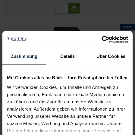
★★★
Zustimmung
Details
Über Cookies
Sony SF-64UZ -Used
Mit Cookies alles im Blick... Ihre Privatsphäre bei Teltec
SDXC Memory Card 64GB
Wir verwenden Cookies, um Inhalte und Anzeigen zu
Artikelnummer: 12309899
personalisieren, Funktionen für soziale Medien anbieten
€ 4,50
-82%
zu können und die Zugriffe auf unsere Website zu
Brutto: € 5,36
analysieren. Außerdem geben wir Informationen zu Ihrer
Verwendung unserer Website an unsere Partner für
sofort ab Lager
soziale Medien, Werbung und Analysen weiter. Unsere
Partner führen diese Informationen möglicherweise mit