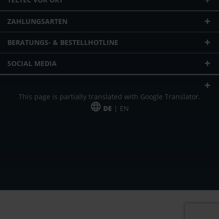
ZAHLUNGSARTEN
BERATUNGS- & BESTELLHOTLINE
SOCIAL MEDIA
This page is partially translated with Google Translator.
DE
| EN
* zzgl. Versandkosten
Unser Angebot richtet sich an gewerbliche Kunden, Selbständige und
Freiberufler. Das Angebot ist freibleibend. Irrtümer und Änderungen
vorbehalten. Alle Preise in Euro und zzgl. der gesetzlich gültigen
Mehrwertsteuer & Versandkosten.
*Leasingpreis bei 48 Mon.
*Leasingpreis bei 48 Mon.
VPE = Verpackungseinheit
UVP = unverbindliche Preisempfehlung des Herstellers (Nettopreis)