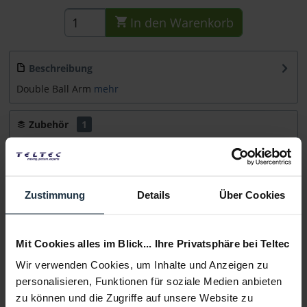
In den
Warenkorb
Beschreibung
Double Ball Arm
mehr
Zubehör
1
Zubehör und Empfehlungen
Beratung
Zustimmung
Details
Über Cookies
Medien
Mit Cookies alles im Blick... Ihre Privatsphäre bei Teltec
Wir verwenden Cookies, um Inhalte und Anzeigen zu
Infos zu Hersteller & Produktsicherheit
personalisieren, Funktionen für soziale Medien anbieten
Folgende Infos zum Hersteller sind verfübar......
mehr
zu können und die Zugriffe auf unsere Website zu