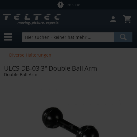
B2B SHOP
Filter schließen
Sofort lieferbar
Hersteller
ULCS
Preis
Diverse Halterungen
ULCS DB-03 3" Double Ball Arm
von
2,50 €
bis
12700,00 €
Double Ball Arm