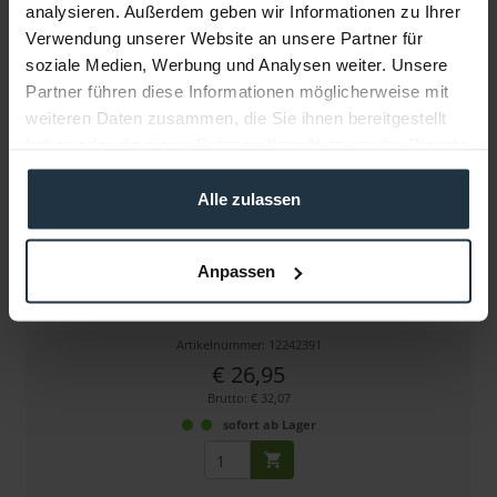
analysieren. Außerdem geben wir Informationen zu Ihrer
Weitere Artikel von ULCS ansehen
Verwendung unserer Website an unsere Partner für
soziale Medien, Werbung und Analysen weiter. Unsere
Partner führen diese Informationen möglicherweise mit
weiteren Daten zusammen, die Sie ihnen bereitgestellt
haben oder die sie im Rahmen Ihrer Nutzung der Dienste
gesammelt haben.
Alle zulassen
ULCS AD-1420-2S Universal 1/4" Stud
Anpassen
Universal 1/4" Stud mit 1/4" Gewinde (male)
Artikelnummer: 12242391
€ 26,95
Brutto: € 32,07
sofort ab Lager