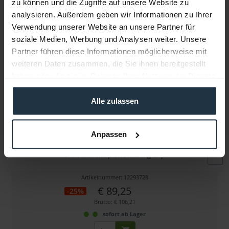
zu können und die Zugriffe auf unsere Website zu
Folgende Infos zum Hersteller sind verfübar......
mehr
analysieren. Außerdem geben wir Informationen zu Ihrer
Verwendung unserer Website an unsere Partner für
Weitere Artikel von Tilta ansehen
soziale Medien, Werbung und Analysen weiter. Unsere
Partner führen diese Informationen möglicherweise mit
weiteren Daten zusammen, die Sie ihnen bereitgestellt
haben oder die sie im Rahmen Ihrer Nutzung der Dienste
gesammelt haben.
Alle zulassen
Tilta TGA-RG-V
Anpassen
V-Mount Akkuplatte für Ring Grip
Artikelnummer: 12293728
€ 89,25
-25%
Brutto: € 106,21
sofort ab Lager