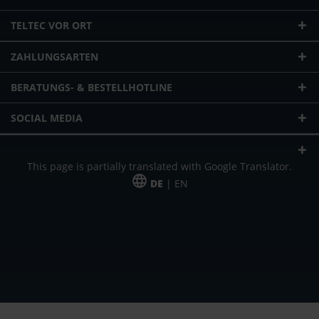
TELTEC VOR ORT
ZAHLUNGSARTEN
BERATUNGS- & BESTELLHOTLINE
SOCIAL MEDIA
This page is partially translated with Google Translator.
DE
| EN
* zzgl. Versandkosten
Unser Angebot richtet sich an gewerbliche Kunden, Selbständige und
Freiberufler. Das Angebot ist freibleibend. Irrtümer und Änderungen
vorbehalten. Alle Preise in Euro und zzgl. der gesetzlich gültigen
Mehrwertsteuer & Versandkosten.
*Leasingpreis bei 48 Mon.
*Leasingpreis bei 48 Mon.
VPE = Verpackungseinheit
UVP = unverbindliche Preisempfehlung des Herstellers (Nettopreis)