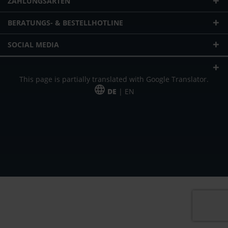
ZAHLUNGSARTEN
BERATUNGS- & BESTELLHOTLINE
SOCIAL MEDIA
This page is partially translated with Google Translator.
DE
| EN
* zzgl. Versandkosten
Unser Angebot richtet sich an gewerbliche Kunden, Selbständige und
Freiberufler. Das Angebot ist freibleibend. Irrtümer und Änderungen
vorbehalten. Alle Preise in Euro und zzgl. der gesetzlich gültigen
Mehrwertsteuer & Versandkosten.
*Leasingpreis bei 48 Mon.
*Leasingpreis bei 48 Mon.
VPE = Verpackungseinheit
UVP = unverbindliche Preisempfehlung des Herstellers (Nettopreis)