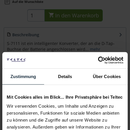
Auf die Wunschliste
In den
Warenkorb
Beschreibung
S-7111 ist ein intelligenter Konverter, der an die D-Tap-
Buchse der Batterie angeschlossen wird...
mehr
Beratung
Zustimmung
Details
Über Cookies
Medien
Mit Cookies alles im Blick... Ihre Privatsphäre bei Teltec
Infos zu Hersteller & Produktsicherheit
Wir verwenden Cookies, um Inhalte und Anzeigen zu
Folgende Infos zum Hersteller sind verfübar......
mehr
personalisieren, Funktionen für soziale Medien anbieten
zu können und die Zugriffe auf unsere Website zu
Weitere Artikel von Swit ansehen
analysieren. Außerdem geben wir Informationen zu Ihrer