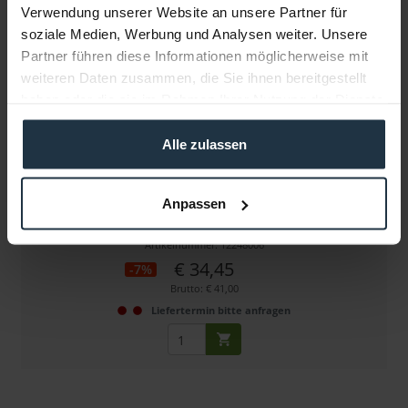
Verwendung unserer Website an unsere Partner für
soziale Medien, Werbung und Analysen weiter. Unsere
Partner führen diese Informationen möglicherweise mit
weiteren Daten zusammen, die Sie ihnen bereitgestellt
haben oder die sie im Rahmen Ihrer Nutzung der Dienste
gesammelt haben.
Alle zulassen
Swit S-7004E
Anpassen
7,2Volt Akku Mount für Canon DSLR-Serie (LP_E6)
Artikelnummer: 12248006
€ 34,45
-7%
Brutto: € 41,00
Liefertermin bitte anfragen