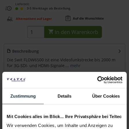
Lieferzeit:
3-5 Werktage ab Bestellung
Auf die Wunschliste
Alternativen auf Lager
In den
Warenkorb
Beschreibung
Die Swit FLOW6500 ist eine Videofunkstrecke bis 2000 m
für 3G-SDI- und HDMI-Signale....
mehr
Zubehör
10
Zubehör und Empfehlungen
Zustimmung
Details
Über Cookies
Beratung
Mit Cookies alles im Blick... Ihre Privatsphäre bei Teltec
Medien
Wir verwenden Cookies, um Inhalte und Anzeigen zu