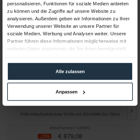
personalisieren, Funktionen für soziale Medien anbieten
zu können und die Zugriffe auf unsere Website zu
Infos zu Hersteller & Produktsicherheit
analysieren. Außerdem geben wir Informationen zu Ihrer
Folgende Infos zum Hersteller sind verfübar......
mehr
Verwendung unserer Website an unsere Partner für
soziale Medien, Werbung und Analysen weiter. Unsere
Weitere Artikel von Swit ansehen
Partner führen diese Informationen möglicherweise mit
weiteren Daten zusammen, die Sie ihnen bereitgestellt
haben oder die sie im Rahmen Ihrer Nutzung der Dienste
gesammelt haben.
Alle zulassen
Anpassen
Swit FLOW500
FHD-Videofunkstrecke TX/RX mit SDI/HDMI bis 150 m
Artikelnummer: 12285651
€ 879,08
-23%