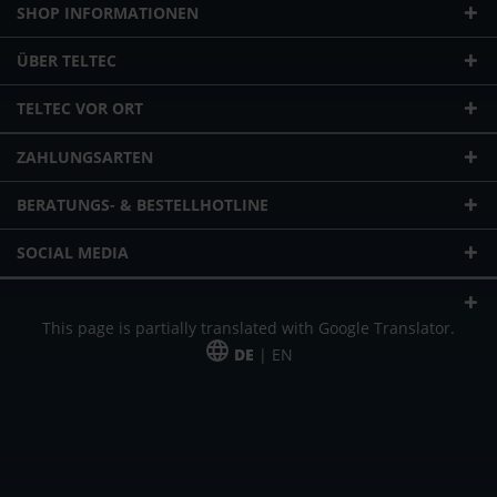
SHOP INFORMATIONEN
ÜBER TELTEC
TELTEC VOR ORT
ZAHLUNGSARTEN
BERATUNGS- & BESTELLHOTLINE
SOCIAL MEDIA
This page is partially translated with Google Translator.
DE
| EN
* zzgl. Versandkosten
Unser Angebot richtet sich an gewerbliche Kunden, Selbständige und
Freiberufler. Das Angebot ist freibleibend. Irrtümer und Änderungen
vorbehalten. Alle Preise in Euro und zzgl. der gesetzlich gültigen
Mehrwertsteuer & Versandkosten.
*Leasingpreis bei 48 Mon.
*Leasingpreis bei 48 Mon.