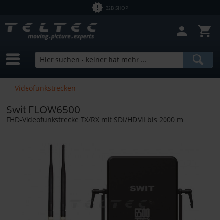
B2B SHOP
Filter schließen
Sofort lieferbar
Hersteller
Swit
Preis
Videofunkstrecken
Bundle Products
Swit FLOW6500
von
0,01 €
bis
246892,00 €
FHD-Videofunkstrecke TX/RX mit SDI/HDMI bis 2000 m