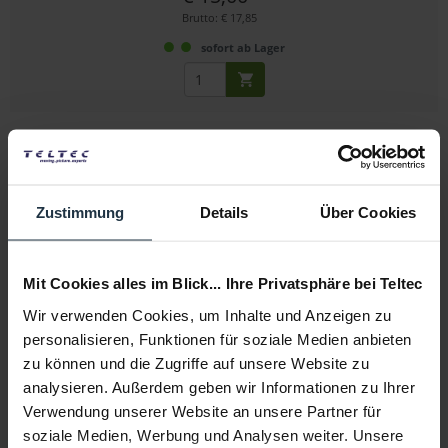
Brutto: € 17,85
sofort ab Lager
Zustimmung
Details
Über Cookies
FPS Emaille-Pin (4K HMI-Leuchte)
Mit Cookies alles im Blick... Ihre Privatsphäre bei Teltec
Wir verwenden Cookies, um Inhalte und Anzeigen zu
hochwertiger Emaille-Ansteckpin
personalisieren, Funktionen für soziale Medien anbieten
zu können und die Zugriffe auf unsere Website zu
Artikelnummer: 12282271
€ 15,00
analysieren. Außerdem geben wir Informationen zu Ihrer
Brutto: € 17,85
Verwendung unserer Website an unsere Partner für
soziale Medien, Werbung und Analysen weiter. Unsere
sofort ab Lager