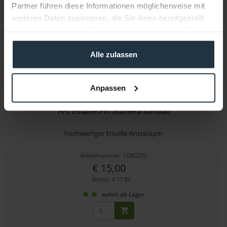
Partner führen diese Informationen möglicherweise mit
weiteren Daten zusammen, die Sie ihnen bereitgestellt
haben oder die sie im Rahmen Ihrer Nutzung der Dienste
gesammelt haben.
Alle zulassen
Anpassen
FPS Emaille-Pin (Kamera-Gimbal)
hochwertiger Emaille-Ansteckpin
Artikelnummer: 12282272
€ 15,00
Brutto: € 17,85
sofort ab Lager