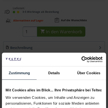
Lieferzeit:
3-5 Werktage ab Bestellung
Auf die Wunschliste
Alternativen auf Lager
In den
Warenkorb
Beschreibung
Hauptmerkmale hochwertiges HDMI-Kabel (Mini HDMI auf
Full HDMI) unterstützt Auflösungen bis...
mehr
Beratung
Zustimmung
Details
Über Cookies
Medien
Mit Cookies alles im Blick... Ihre Privatsphäre bei Teltec
Wir verwenden Cookies, um Inhalte und Anzeigen zu
Infos zu Hersteller & Produktsicherheit
personalisieren, Funktionen für soziale Medien anbieten