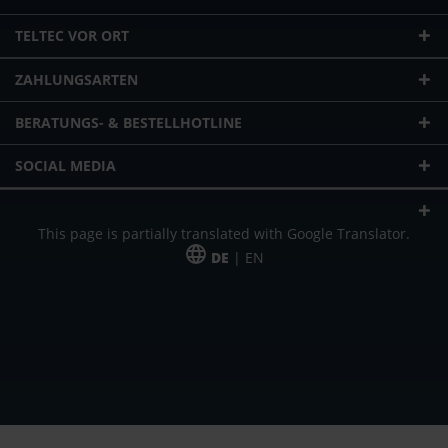
TELTEC VOR ORT
ZAHLUNGSARTEN
BERATUNGS- & BESTELLHOTLINE
SOCIAL MEDIA
This page is partially translated with Google Translator.
DE
| EN
* zzgl. Versandkosten
Unser Angebot richtet sich an gewerbliche Kunden, Selbständige und
Freiberufler. Das Angebot ist freibleibend. Irrtümer und Änderungen
vorbehalten. Alle Preise in Euro und zzgl. der gesetzlich gültigen
Mehrwertsteuer & Versandkosten.
*Leasingpreis bei 48 Mon.
*Leasingpreis bei 48 Mon.
VPE = Verpackungseinheit
UVP = unverbindliche Preisempfehlung des Herstellers (Nettopreis)