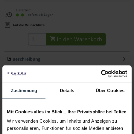
Lieferzeit:
sofort ab Lager
Auf die Wunschliste
In den
Warenkorb
Beschreibung
Hauptmerkmale Enthält 3 verschiedene Varianten von
Standardschrauben und einen...
mehr
Beratung
Zustimmung
Details
Über Cookies
Medien
Mit Cookies alles im Blick... Ihre Privatsphäre bei Teltec
Wir verwenden Cookies, um Inhalte und Anzeigen zu
Infos zu Hersteller & Produktsicherheit
personalisieren, Funktionen für soziale Medien anbieten