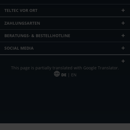
TELTEC VOR ORT
ZAHLUNGSARTEN
BERATUNGS- & BESTELLHOTLINE
SOCIAL MEDIA
This page is partially translated with Google Translator.
DE
| EN
* zzgl. Versandkosten
Unser Angebot richtet sich an gewerbliche Kunden, Selbständige und
Freiberufler. Das Angebot ist freibleibend. Irrtümer und Änderungen
vorbehalten. Alle Preise in Euro und zzgl. der gesetzlich gültigen
Mehrwertsteuer & Versandkosten.
*Leasingpreis bei 48 Mon.
*Leasingpreis bei 48 Mon.
VPE = Verpackungseinheit
UVP = unverbindliche Preisempfehlung des Herstellers (Nettopreis)