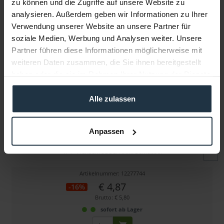
zu können und die Zugriffe auf unsere Website zu
Folgende Infos zum Hersteller sind verfübar......
mehr
analysieren. Außerdem geben wir Informationen zu Ihrer
Verwendung unserer Website an unsere Partner für
Weitere Artikel von SmallRig ansehen
soziale Medien, Werbung und Analysen weiter. Unsere
Partner führen diese Informationen möglicherweise mit
weiteren Daten zusammen, die Sie ihnen bereitgestellt
haben oder die sie im Rahmen Ihrer Nutzung der Dienste
gesammelt haben.
Alle zulassen
SmallRig 1713 Hex-Schrauben (12er-Pack)
Anpassen
1/4"-Hexschrauben inkl. Schlüssel
Artikelnummer: 12277744
€ 4,87
-16%
Brutto: € 5,80
sofort ab Lager