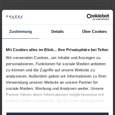
Infos zu Hersteller & Produktsicherheit
Folgende Infos zum Hersteller sind verfübar......
mehr
Zustimmung
Details
Über Cookies
Weitere Artikel von SIRUI ansehen
GRADE A
Mit Cookies alles im Blick... Ihre Privatsphäre bei Teltec
Wir verwenden Cookies, um Inhalte und Anzeigen zu
personalisieren, Funktionen für soziale Medien anbieten
zu können und die Zugriffe auf unsere Website zu
analysieren. Außerdem geben wir Informationen zu Ihrer
Verwendung unserer Website an unsere Partner für
SIRUI DK18 Carbon Lampenstativ luftgedämpft...
soziale Medien, Werbung und Analysen weiter. Unsere
Partner führen diese Informationen möglicherweise mit
Carbon-Lichtstativ, 5 kgTraglast, 55 - 180 cm Länge
weiteren Daten zusammen, die Sie ihnen bereitgestellt
haben oder die sie im Rahmen Ihrer Nutzung der Dienste
Artikelnummer: 12352800
€ 74,50
gesammelt haben.
-26%