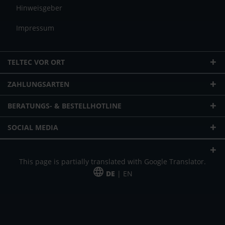
Hinweisgeber
Impressum
TELTEC VOR ORT
ZAHLUNGSARTEN
BERATUNGS- & BESTELLHOTLINE
SOCIAL MEDIA
This page is partially translated with Google Translator.
DE
| EN
* zzgl. Versandkosten
Unser Angebot richtet sich an gewerbliche Kunden, Selbständige und
Freiberufler. Das Angebot ist freibleibend. Irrtümer und Änderungen
vorbehalten. Alle Preise in Euro und zzgl. der gesetzlich gültigen
Mehrwertsteuer & Versandkosten.