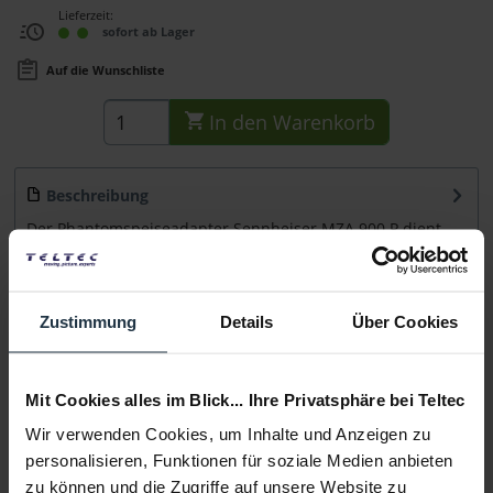
Lieferzeit:
sofort ab Lager
Auf die Wunschliste
In den
Warenkorb
Beschreibung
Der Phantomspeiseadapter Sennheiser MZA 900 P dient
dem Betrieb von dauerpolarisierten...
mehr
Beratung
Zustimmung
Details
Über Cookies
Medien
Mit Cookies alles im Blick... Ihre Privatsphäre bei Teltec
Wir verwenden Cookies, um Inhalte und Anzeigen zu
Infos zu Hersteller & Produktsicherheit
personalisieren, Funktionen für soziale Medien anbieten
Folgende Infos zum Hersteller sind verfübar......
mehr
zu können und die Zugriffe auf unsere Website zu