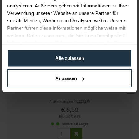
analysieren. Außerdem geben wir Informationen zu Ihrer
Verwendung unserer Website an unsere Partner für
Weitere Artikel von Sennheiser ansehen
soziale Medien, Werbung und Analysen weiter. Unsere
Partner führen diese Informationen möglicherweise mit
weiteren Daten zusammen, die Sie ihnen bereitgestellt
haben oder die sie im Rahmen Ihrer Nutzung der Dienste
gesammelt haben.
Alle zulassen
Sennheiser MZQ 02
Anpassen
Mikrofonklammer für MKE2 u. KA100 Kabel, schwarz
Artikelnummer: 12223245
€ 8,39
Brutto: € 9,98
sofort ab Lager