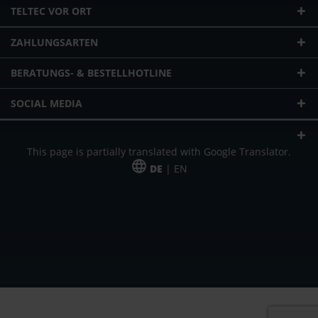
TELTEC VOR ORT
ZAHLUNGSARTEN
BERATUNGS- & BESTELLHOTLINE
SOCIAL MEDIA
This page is partially translated with Google Translator.
DE
| EN
* zzgl. Versandkosten
Unser Angebot richtet sich an gewerbliche Kunden, Selbständige und
Freiberufler. Das Angebot ist freibleibend. Irrtümer und Änderungen
vorbehalten. Alle Preise in Euro und zzgl. der gesetzlich gültigen
Mehrwertsteuer & Versandkosten.
*Leasingpreis bei 48 Mon.
*Leasingpreis bei 48 Mon.
VPE = Verpackungseinheit
UVP = unverbindliche Preisempfehlung des Herstellers (Nettopreis)