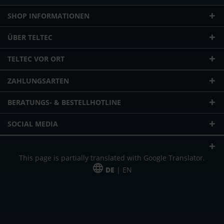
SHOP INFORMATIONEN
ÜBER TELTEC
TELTEC VOR ORT
ZAHLUNGSARTEN
BERATUNGS- & BESTELLHOTLINE
SOCIAL MEDIA
This page is partially translated with Google Translator.
DE
| EN
* zzgl. Versandkosten
Unser Angebot richtet sich an gewerbliche Kunden, Selbständige und
Freiberufler. Das Angebot ist freibleibend. Irrtümer und Änderungen
vorbehalten. Alle Preise in Euro und zzgl. der gesetzlich gültigen
Mehrwertsteuer & Versandkosten.
*Leasingpreis bei 48 Mon.