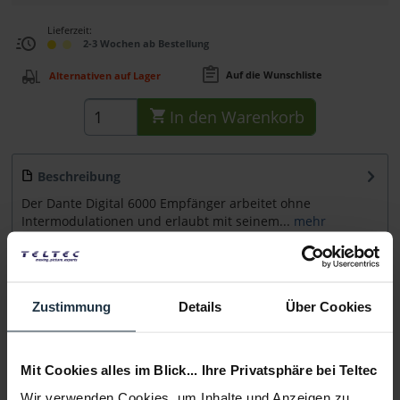
Lieferzeit:
2-3 Wochen ab Bestellung
Auf die Wunschliste
Alternativen auf Lager
In den
Warenkorb
Beschreibung
Der Dante Digital 6000 Empfänger arbeitet ohne
Intermodulationen und erlaubt mit seinem...
mehr
Zubehör
4
Zubehör und Empfehlungen
Zustimmung
Details
Über Cookies
Beratung
Mit Cookies alles im Blick... Ihre Privatsphäre bei Teltec
Medien
Wir verwenden Cookies, um Inhalte und Anzeigen zu