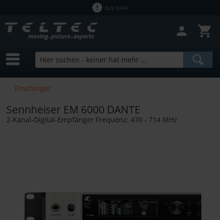
B2B SHOP
Filter schließen
Sofort lieferbar
Hersteller
Sennheiser
Preis
Empfänger
Sennheiser EM 6000 DANTE
von
0,00 €
bis
8399,16 €
2-Kanal-Digital-Empfänger Frequenz: 470 - 714 MHz