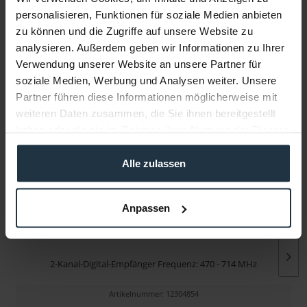
personalisieren, Funktionen für soziale Medien anbieten
zu können und die Zugriffe auf unsere Website zu
Infos zu Hersteller & Produktsicherheit
analysieren. Außerdem geben wir Informationen zu Ihrer
Folgende Infos zum Hersteller sind verfübar......
mehr
Verwendung unserer Website an unsere Partner für
soziale Medien, Werbung und Analysen weiter. Unsere
Partner führen diese Informationen möglicherweise mit
Weitere Artikel von Sennheiser ansehen
weiteren Daten zusammen, die Sie ihnen bereitgestellt
haben oder die sie im Rahmen Ihrer Nutzung der Dienste
gesammelt haben.
Alle zulassen
Anpassen
Sennheiser EM 6000 DANTE
2-Kanal-Digital-Empfänger Frequenz: 470 - 714 MHz
Artikelnummer: 12304854