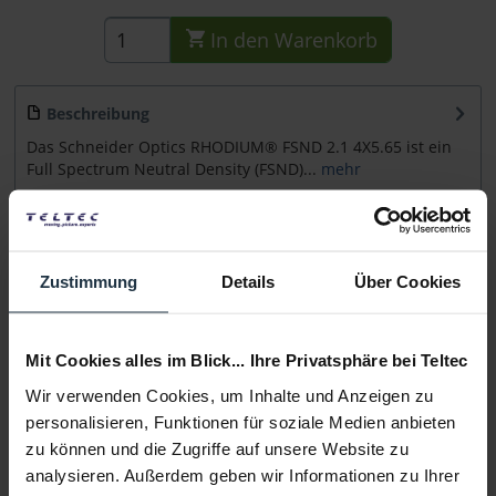
In den
Warenkorb
Beschreibung
Das Schneider Optics RHODIUM® FSND 2.1 4X5.65 ist ein
Full Spectrum Neutral Density (FSND)...
mehr
Beratung
Zustimmung
Details
Über Cookies
Medien
Mit Cookies alles im Blick... Ihre Privatsphäre bei Teltec
Infos zu Hersteller & Produktsicherheit
Wir verwenden Cookies, um Inhalte und Anzeigen zu
Folgende Infos zum Hersteller sind verfübar......
mehr
personalisieren, Funktionen für soziale Medien anbieten
zu können und die Zugriffe auf unsere Website zu
Weitere Artikel von Schneider Kreuznach ansehen
analysieren. Außerdem geben wir Informationen zu Ihrer