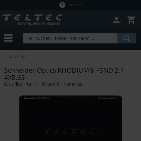
B2B SHOP
4 x 5.65
Schneider Optics RHODIUM® FSND 2.1
4X5.65
Graufilter für 4K, 6K und 8K Kameras