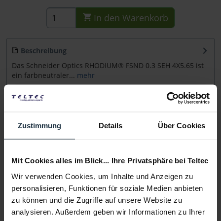
In den
Warenkorb
Beschreibung
Das Schneider Optics RHODIUM® FSND 0.3 SEH 4X5.65 ist
ein farbneutraler...
mehr
Beratung
Zustimmung
Details
Über Cookies
Medien
Mit Cookies alles im Blick... Ihre Privatsphäre bei Teltec
Infos zu Hersteller & Produktsicherheit
Wir verwenden Cookies, um Inhalte und Anzeigen zu
Folgende Infos zum Hersteller sind verfübar......
mehr
personalisieren, Funktionen für soziale Medien anbieten
zu können und die Zugriffe auf unsere Website zu
Weitere Artikel von Schneider Kreuznach ansehen
analysieren. Außerdem geben wir Informationen zu Ihrer