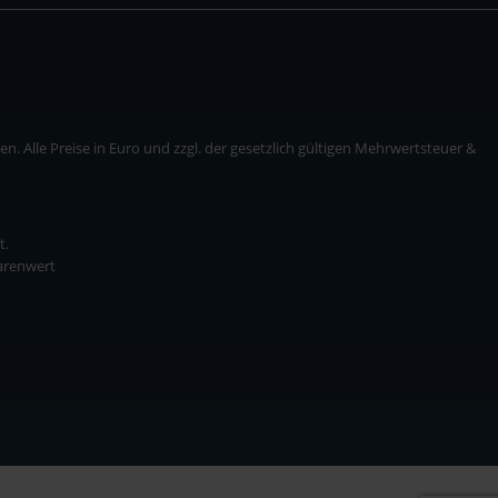
. Alle Preise in Euro und zzgl. der gesetzlich gültigen Mehrwertsteuer &
t.
Warenwert
* zzgl. Versandkosten
ise in Euro und zzgl. der gesetzlich gültigen Mehrwertsteuer & Versandkosten.