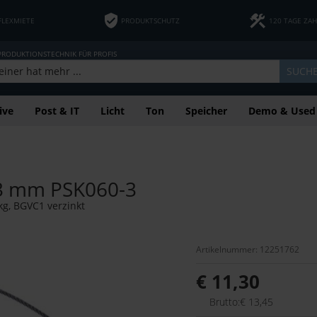
FLEXMIETE
PRODUKTSCHUTZ
120 TAGE ZA
 PRODUKTIONSTECHNIK FÜR PROFIS
SUCH
ive
Post & IT
Licht
Ton
Speicher
Demo & Used
/3 mm PSK060-3
g, BGVC1 verzinkt
Artikelnummer: 12251762
€ 11,30
Brutto:€ 13,45