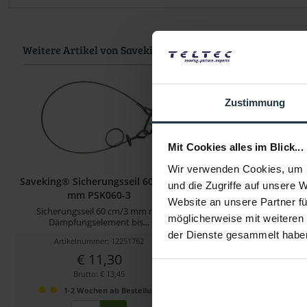
Weitere Artikel von Saveking ansehen
Zustimmung
Mit Cookies alles im Blick...
Wir verwenden Cookies, um I
Saveking® Sicherungsseil 60 cm/3
Saveking® Sicherungss
und die Zugriffe auf unsere 
mm PSK060-3
mm PSK100-
Website an unsere Partner fü
Sicherungsseil 60 cm/3 mm mit
Sicherungsseil 100 cm
möglicherweise mit weiteren
Dämpfungselement bis...
Dämpfungselement 
der Dienste gesammelt habe
Artikelnummer: 12251762
Artikelnummer: 123
€ 11,30
€ 12,60
Brutto: € 13,45
Brutto: € 14,99
1-2 Wochen ab Bestellung
1-2 Wochen ab B