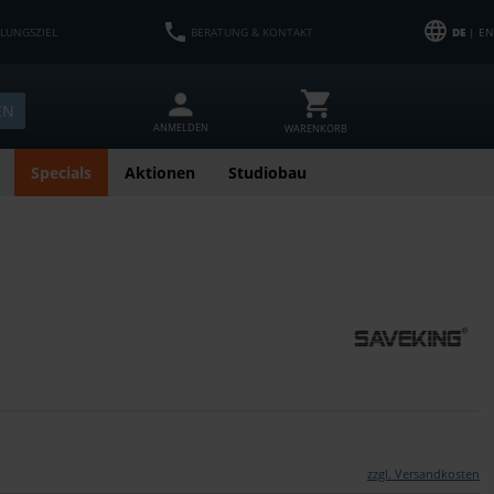
HLUNGSZIEL
BERATUNG & KONTAKT
DE
| EN
EN
ANMELDEN
WARENKORB
Specials
Aktionen
Studiobau
zzgl. Versandkosten