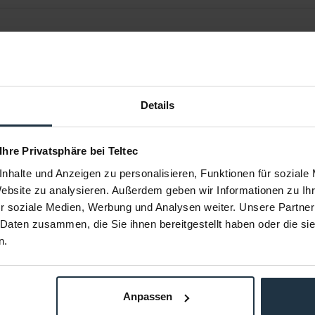
Details
 Ihre Privatsphäre bei Teltec
nhalte und Anzeigen zu personalisieren, Funktionen für soziale
eil 100 cm/3
Saveking® Sicherungsseil 100 cm/4
Saveking® 
Website zu analysieren. Außerdem geben wir Informationen zu I
3
mm PSK100-4B
r soziale Medien, Werbung und Analysen weiter. Unsere Partner
/3 mm mit
Sicherungsseil 100 cm/4 mm mit
Sicherun
 Daten zusammen, die Sie ihnen bereitgestellt haben oder die s
bis...
Dämpfungselement,...
Däm
n.
00739
Artikelnummer: 12300744
Arti
€ 19,50
Brutto: € 23,21
Anpassen
estellung
Liefertermin bitte anfragen