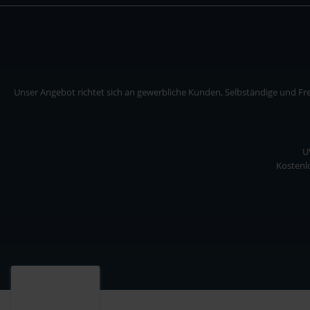
Unser Angebot richtet sich an gewerbliche Kunden, Selbständige und Frei
U
Kostenlo
Unser Angebot richtet sich an gewerbliche Kunden, Selbständige und Freiberuf