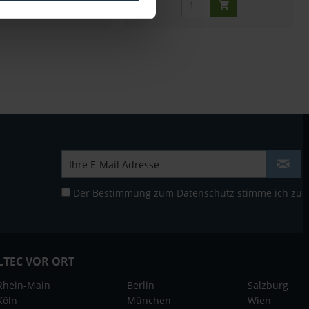
Der Bestimmung zum
Datenschutz
stimme ich zu
LTEC VOR ORT
Rhein-Main
Berlin
Salzburg
Köln
München
Wien