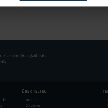
 Sie keine Neuigkeit oder
ent.
ÜBER TELTEC
TE
echt
Brands
tz
Solutions