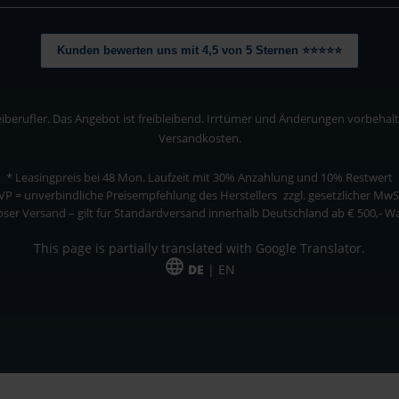
Kunden bewerten uns mit 4,5 von 5 Sternen ⭐⭐⭐⭐⭐
berufler. Das Angebot ist freibleibend. Irrtümer und Änderungen vorbehalten
Versandkosten.
* Leasingpreis bei 48 Mon.
Laufzeit mit 30% Anzahlung und 10% Restwert
VP = unverbindliche Preisempfehlung des Herstellers
zzgl. gesetzlicher MwS
ser Versand – gilt für Standardversand innerhalb Deutschland ab € 500,- 
This page is partially translated with Google Translator.
DE
| EN
ler. Das Angebot ist freibleibend. Irrtümer und Änderungen vorbehalten. Alle Pre
*Leasingpreis bei 48 Mon.
*Leasingpreis bei 48 Mon.
VPE = Verpackungseinheit
UVP = unverbindliche Preisempfehlung des Herstellers (Nettopreis)