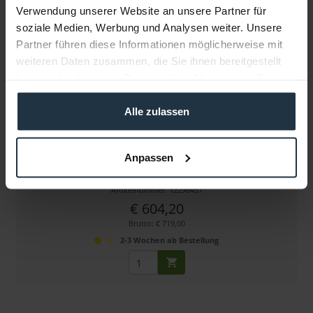
Verwendung unserer Website an unsere Partner für
soziale Medien, Werbung und Analysen weiter. Unsere
Partner führen diese Informationen möglicherweise mit
weiteren Daten zusammen, die Sie ihnen bereitgestellt
haben oder die sie im Rahmen Ihrer Nutzung der Dienste
gesammelt haben.
Alle zulassen
SanDisk Professional G-DRIVE ArmorLock SSD 2 TB
Anpassen
kompakte NVMe SSD mit 2 TB Kapazität und...
Artikelnummer: 12296457
€ 604,20
Brutto: € 719,00
2-3 Wochen ab Bestellung