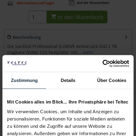
Auf die Wunschliste
Alternativen auf Lager
In den
Warenkorb
Beschreibung
Die SanDisk Professional G-DRIVE ArmorLock SSD 2 TB
tragbare NVMe SSD Festplatte mit...
mehr
Beratung
Zustimmung
Details
Über Cookies
Medien
Mit Cookies alles im Blick... Ihre Privatsphäre bei Teltec
Infos zu Hersteller & Produktsicherheit
Wir verwenden Cookies, um Inhalte und Anzeigen zu
Folgende Infos zum Hersteller sind verfübar......
mehr
personalisieren, Funktionen für soziale Medien anbieten
zu können und die Zugriffe auf unsere Website zu
analysieren. Außerdem geben wir Informationen zu Ihrer
Weitere Artikel von SanDisk Professional ansehen