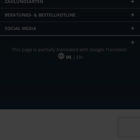
ZAHLUNGSARTEN
BERATUNGS- & BESTELLHOTLINE
SOCIAL MEDIA
This page is partially translated with Google Translator.
DE
| EN
* zzgl. Versandkosten
Unser Angebot richtet sich an gewerbliche Kunden, Selbständige und
Freiberufler. Das Angebot ist freibleibend. Irrtümer und Änderungen
vorbehalten. Alle Preise in Euro und zzgl. der gesetzlich gültigen
Mehrwertsteuer & Versandkosten.
*Leasingpreis bei 48 Mon.
*Leasingpreis bei 48 Mon.
VPE = Verpackungseinheit
UVP = unverbindliche Preisempfehlung des Herstellers (Nettopreis)