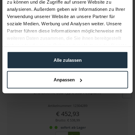
zu können und die Zugriffe auf unsere Website zu
Folgende Infos zum Hersteller sind verfübar......
mehr
analysieren. Außerdem geben wir Informationen zu Ihrer
Verwendung unserer Website an unsere Partner für
Weitere Artikel von Samsung ansehen
soziale Medien, Werbung und Analysen weiter. Unsere
Partner führen diese Informationen möglicherweise mit
weiteren Daten zusammen, die Sie ihnen bereitgestellt
haben oder die sie im Rahmen Ihrer Nutzung der Dienste
gesammelt haben.
Alle zulassen
Samsung SSD T7 2TB Titan grey USB-C
Anpassen
2TB Externe USB Typ C SSD-Festplatte
Artikelnummer: 12304289
€ 452,93
Brutto: € 538,99
sofort ab Lager