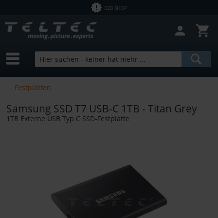
B2B SHOP
Filter schließen
Sofort lieferbar
Hersteller
SmallRig
Preis
Festplatten
Bundle Products
Samsung SSD T7 USB-C 1TB - Titan Grey
von
0,01 €
bis
246892,00 €
1TB Externe USB Typ C SSD-Festplatte