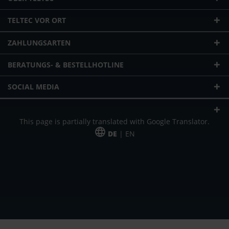
TELTEC VOR ORT
ZAHLUNGSARTEN
BERATUNGS- & BESTELLHOTLINE
SOCIAL MEDIA
This page is partially translated with Google Translator.
DE
| EN
* zzgl. Versandkosten
Unser Angebot richtet sich an gewerbliche Kunden, Selbständige und
Freiberufler. Das Angebot ist freibleibend. Irrtümer und Änderungen
vorbehalten. Alle Preise in Euro und zzgl. der gesetzlich gültigen
Mehrwertsteuer & Versandkosten.
*Leasingpreis bei 48 Mon.
*Leasingpreis bei 48 Mon.
VPE = Verpackungseinheit
UVP = unverbindliche Preisempfehlung des Herstellers (Nettopreis)