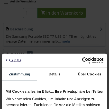
Auf die Wunschliste
In den
Warenkorb
Beschreibung
Die Samsung Portable SSD T7 USB-C 1 TB ermöglicht es
riesige Datenmengen innerhalb...
mehr
Zubehör
3
Zubehör und Empfehlungen
Beratung
Zustimmung
Details
Über Cookies
Medien
Mit Cookies alles im Blick... Ihre Privatsphäre bei Teltec
Wir verwenden Cookies, um Inhalte und Anzeigen zu
Infos zu Hersteller & Produktsicherheit
personalisieren, Funktionen für soziale Medien anbieten