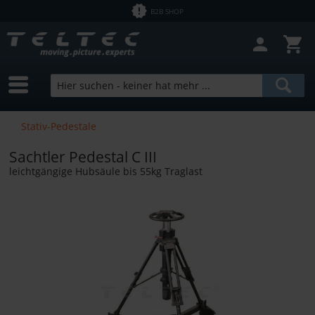
B2B SHOP
Filter schließen
Sofort lieferbar
Hersteller
Sachtler
Preis
Stativ-Pedestale
Sachtler Pedestal C III
von
4,16 €
bis
41858,00 €
leichtgängige Hubsäule bis 55kg Traglast