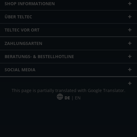
SHOP INFORMATIONEN
ÜBER TELTEC
TELTEC VOR ORT
ZAHLUNGSARTEN
BERATUNGS- & BESTELLHOTLINE
SOCIAL MEDIA
This page is partially translated with Google Translator.
DE
| EN
* zzgl. Versandkosten
Unser Angebot richtet sich an gewerbliche Kunden, Selbständige und
Freiberufler. Das Angebot ist freibleibend. Irrtümer und Änderungen
vorbehalten. Alle Preise in Euro und zzgl. der gesetzlich gültigen
Mehrwertsteuer & Versandkosten.
*Leasingpreis bei 48 Mon.
*Leasingpreis bei 48 Mon.