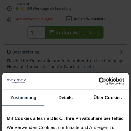
Lieferzeit:
3-5 Werktage ab Bestellung
Auf die Wunschliste
Alternativen auf Lager
In den
Warenkorb
Beschreibung
Flexibel im Kleinstudio und beim Außendreh Leichtgängige
Hubsäule für weiche "on-Air-Fahrten...
mehr
Zubehör
3
Zubehör und Empfehlungen
Zustimmung
Details
Über Cookies
Beratung
Mit Cookies alles im Blick... Ihre Privatsphäre bei Teltec
Medien
Wir verwenden Cookies, um Inhalte und Anzeigen zu