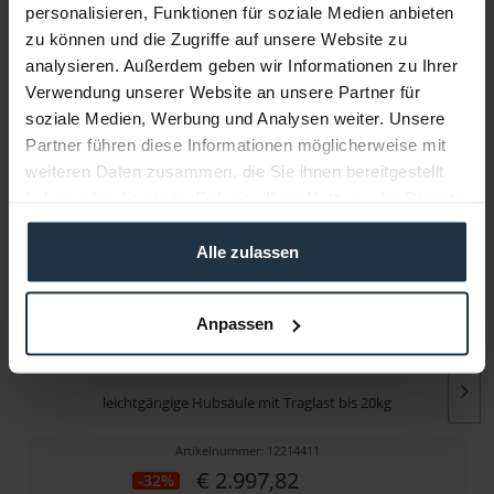
personalisieren, Funktionen für soziale Medien anbieten
zu können und die Zugriffe auf unsere Website zu
Infos zu Hersteller & Produktsicherheit
analysieren. Außerdem geben wir Informationen zu Ihrer
Folgende Infos zum Hersteller sind verfübar......
mehr
Verwendung unserer Website an unsere Partner für
soziale Medien, Werbung und Analysen weiter. Unsere
Weitere Artikel von Sachtler ansehen
Partner führen diese Informationen möglicherweise mit
weiteren Daten zusammen, die Sie ihnen bereitgestellt
haben oder die sie im Rahmen Ihrer Nutzung der Dienste
gesammelt haben.
Alle zulassen
Anpassen
Sachtler Pedestal C I
leichtgängige Hubsäule mit Traglast bis 20kg
Artikelnummer: 12214411
€ 2.997,82
-32%