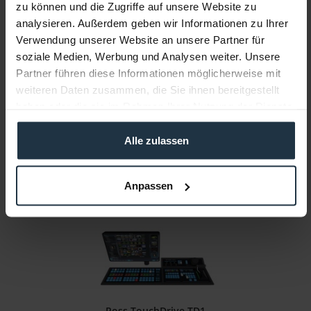
zu können und die Zugriffe auf unsere Website zu
analysieren. Außerdem geben wir Informationen zu Ihrer
Ross TouchDrive TD1C
Verwendung unserer Website an unsere Partner für
soziale Medien, Werbung und Analysen weiter. Unsere
Control-Panel für Ross Carbonite Videomischer
Partner führen diese Informationen möglicherweise mit
weiteren Daten zusammen, die Sie ihnen bereitgestellt
Artikelnummer: 12292680
haben oder die sie im Rahmen Ihrer Nutzung der Dienste
€ 11.388,00
gesammelt haben.
Brutto: € 13.551,72
Alle zulassen
länger als 4 Wochen
Anpassen
Ross TouchDrive TD1