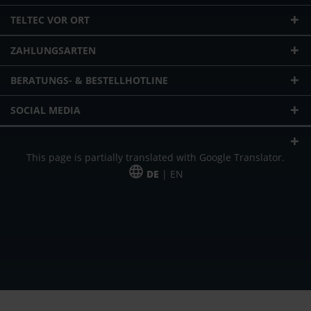
TELTEC VOR ORT
ZAHLUNGSARTEN
BERATUNGS- & BESTELLHOTLINE
SOCIAL MEDIA
This page is partially translated with Google Translator.
DE
| EN
* zzgl. Versandkosten
Unser Angebot richtet sich an gewerbliche Kunden, Selbständige und
Freiberufler. Das Angebot ist freibleibend. Irrtümer und Änderungen
vorbehalten. Alle Preise in Euro und zzgl. der gesetzlich gültigen
Mehrwertsteuer & Versandkosten.
*Leasingpreis bei 48 Mon.
*Leasingpreis bei 48 Mon.
VPE = Verpackungseinheit
UVP = unverbindliche Preisempfehlung des Herstellers (Nettopreis)