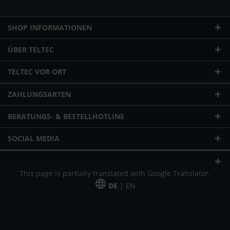
SHOP INFORMATIONEN
ÜBER TELTEC
TELTEC VOR ORT
ZAHLUNGSARTEN
BERATUNGS- & BESTELLHOTLINE
SOCIAL MEDIA
This page is partially translated with Google Translator.
DE
| EN
* zzgl. Versandkosten
Unser Angebot richtet sich an gewerbliche Kunden, Selbständige und
Freiberufler. Das Angebot ist freibleibend. Irrtümer und Änderungen
vorbehalten. Alle Preise in Euro und zzgl. der gesetzlich gültigen