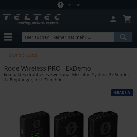
B2B SHOP
Filter schließen
Sofort lieferbar
Hersteller
Rode
Preis
Demo & Used
Bundle Products
Rode Wireless PRO - ExDemo
von
0,01 €
bis
246892,00 €
kompaktes drahtloses Zweikanal-Mikrofon-System, 2x Sender,
1x Empfänger, inkl. Zubehör
GRADE A