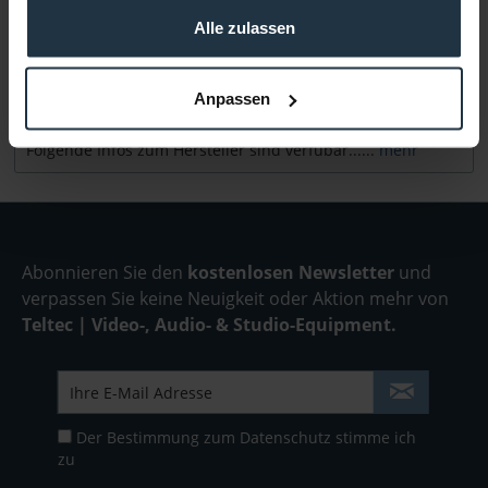
gesammelt haben.
Alle zulassen
Medien
Anpassen
Infos zu Hersteller & Produktsicherheit
Folgende Infos zum Hersteller sind verfübar......
mehr
Abonnieren Sie den
kostenlosen Newsletter
und
verpassen Sie keine Neuigkeit oder Aktion mehr von
Teltec | Video-, Audio- & Studio-Equipment.
Der Bestimmung zum
Datenschutz
stimme ich
zu