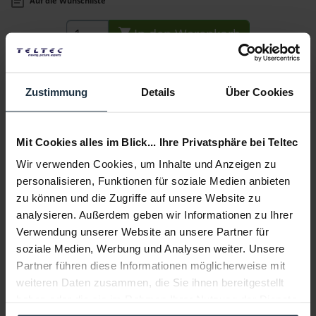
Auf die Wunschliste
In den
Warenkorb
Unser Bewertungssystem für Demo-Artikel
erklärt!
Zustimmung
Details
Über Cookies
TT|Demo Vollkaskoschutz!
Mit Cookies alles im Blick... Ihre Privatsphäre bei Teltec
Wir verwenden Cookies, um Inhalte und Anzeigen zu
Beschreibung
personalisieren, Funktionen für soziale Medien anbieten
++TT|Demo++ (Grade A): OVP ist vorhanden. Gerät war im
zu können und die Zugriffe auf unsere Website zu
Showroom oder beim...
mehr
analysieren. Außerdem geben wir Informationen zu Ihrer
Verwendung unserer Website an unsere Partner für
Zubehör
33
soziale Medien, Werbung und Analysen weiter. Unsere
Partner führen diese Informationen möglicherweise mit
Zubehör und Empfehlungen
weiteren Daten zusammen, die Sie ihnen bereitgestellt
haben oder die sie im Rahmen Ihrer Nutzung der Dienste
Beratung