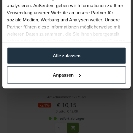
analysieren. Außerdem geben wir Informationen zu Ihrer
Verwendung unserer Website an unsere Partner für
Weitere Artikel von Rode ansehen
soziale Medien, Werbung und Analysen weiter. Unsere
Partner führen diese Informationen möglicherweise mit
weiteren Daten zusammen, die Sie ihnen bereitgestellt
haben oder die sie im Rahmen Ihrer Nutzung der Dienste
gesammelt haben.
Alle zulassen
Rode SC7 TRRS Spiralanschlußkabel
Anpassen
Rode SC7 Spiralkabel, TRRS Adapterkabel
Artikelnummer: 12271979
€ 10,15
-24%
Brutto: € 12,08
sofort ab Lager