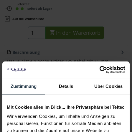
Lieferzeit:
sofort ab Lager
Auf die Wunschliste
In den
Warenkorb
Beschreibung
Das SC2 ist ein hochwertiges TRS-Kabel mit 3,5 mm-
Steckern. Dieses Spiralkabel hat eine...
mehr
Beratung
Zustimmung
Details
Über Cookies
Medien
Mit Cookies alles im Blick... Ihre Privatsphäre bei Teltec
Wir verwenden Cookies, um Inhalte und Anzeigen zu
Infos zu Hersteller & Produktsicherheit
personalisieren, Funktionen für soziale Medien anbieten
Folgende Infos zum Hersteller sind verfübar......
mehr
zu können und die Zugriffe auf unsere Website zu