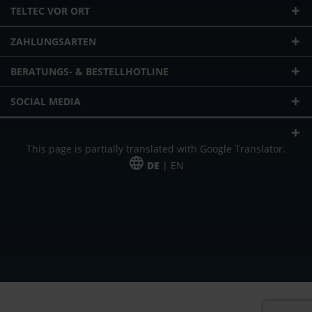
TELTEC VOR ORT
ZAHLUNGSARTEN
BERATUNGS- & BESTELLHOTLINE
SOCIAL MEDIA
This page is partially translated with Google Translator.
DE
| EN
* zzgl. Versandkosten
Unser Angebot richtet sich an gewerbliche Kunden, Selbständige und
Freiberufler. Das Angebot ist freibleibend. Irrtümer und Änderungen
vorbehalten. Alle Preise in Euro und zzgl. der gesetzlich gültigen
Mehrwertsteuer & Versandkosten.
*Leasingpreis bei 48 Mon.
*Leasingpreis bei 48 Mon.
VPE = Verpackungseinheit
UVP = unverbindliche Preisempfehlung des Herstellers (Nettopreis)