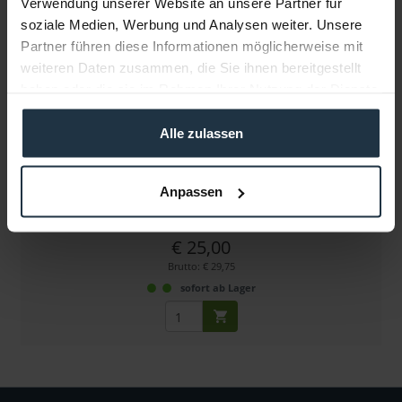
Verwendung unserer Website an unsere Partner für
soziale Medien, Werbung und Analysen weiter. Unsere
Partner führen diese Informationen möglicherweise mit
weiteren Daten zusammen, die Sie ihnen bereitgestellt
haben oder die sie im Rahmen Ihrer Nutzung der Dienste
gesammelt haben.
Alle zulassen
RED SIDEWINDER
Multifunktions-Tool im Taschenformat
Anpassen
Artikelnummer: 12291835
€ 25,00
Brutto: € 29,75
sofort ab Lager