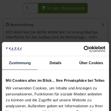
In den
Warenkorb
Beschreibung
RED Work Mat Die RED® WORK MAT ist eine großartige
Oberfläche für den Aufbau und die Demontage...
mehr
Beratung
Zustimmung
Details
Über Cookies
Medien
Mit Cookies alles im Blick... Ihre Privatsphäre bei Teltec
Infos zu Hersteller & Produktsicherheit
Folgende Infos zum Hersteller sind verfübar......
mehr
Wir verwenden Cookies, um Inhalte und Anzeigen zu
personalisieren, Funktionen für soziale Medien anbieten
zu können und die Zugriffe auf unsere Website zu
Weitere Artikel von RED ansehen
analysieren. Außerdem geben wir Informationen zu Ihrer