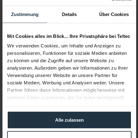
Kugelkopf mit Blitzschuh-Aufnahme
Zustimmung
Details
Über Cookies
Artikelnummer: 12292833
€ 29,00
Mit Cookies alles im Blick... Ihre Privatsphäre bei Teltec
Brutto: € 34,51
Wir verwenden Cookies, um Inhalte und Anzeigen zu
3-5 Werktage ab Bestellung
personalisieren, Funktionen für soziale Medien anbieten
zu können und die Zugriffe auf unsere Website zu
analysieren. Außerdem geben wir Informationen zu Ihrer
Verwendung unserer Website an unsere Partner für
soziale Medien, Werbung und Analysen weiter. Unsere
Partner führen diese Informationen möglicherweise mit
weiteren Daten zusammen, die Sie ihnen bereitgestellt
haben oder die sie im Rahmen Ihrer Nutzung der Dienste
gesammelt haben.
PRL D-Tap to Mini XLR-4 Power Cable Coil 60 cm
Alle zulassen
Kabel zur Stromversorgung