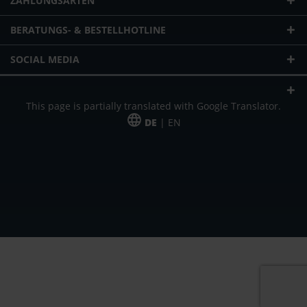
ZAHLUNGSARTEN
BERATUNGS- & BESTELLHOTLINE
SOCIAL MEDIA
This page is partially translated with Google Translator.
DE
| EN
* zzgl. Versandkosten
Unser Angebot richtet sich an gewerbliche Kunden, Selbständige und
Freiberufler. Das Angebot ist freibleibend. Irrtümer und Änderungen
vorbehalten. Alle Preise in Euro und zzgl. der gesetzlich gültigen
Mehrwertsteuer & Versandkosten.
*Leasingpreis bei 48 Mon.
*Leasingpreis bei 48 Mon.
VPE = Verpackungseinheit
UVP = unverbindliche Preisempfehlung des Herstellers (Nettopreis)