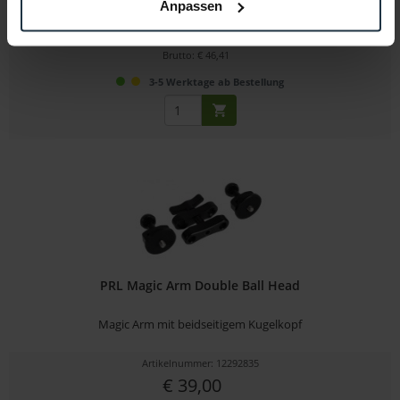
Anpassen
Artikelnummer: 12292818
€ 39,00
Brutto: € 46,41
3-5 Werktage ab Bestellung
PRL Magic Arm Double Ball Head
Magic Arm mit beidseitigem Kugelkopf
Artikelnummer: 12292835
€ 39,00