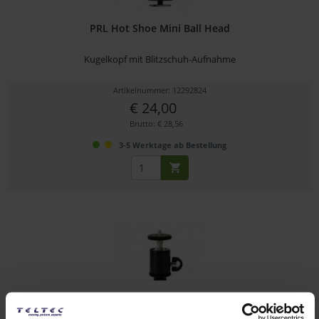
PRL Hot Shoe Mini Ball Head
Kugelkopf mit Blitzschuh-Aufnahme
Artikelnummer: 12292824
€ 24,00
Brutto: € 28,56
3-5 Werktage ab Bestellung
PRL Professional Ball Head w/ Cold Shoe Mount